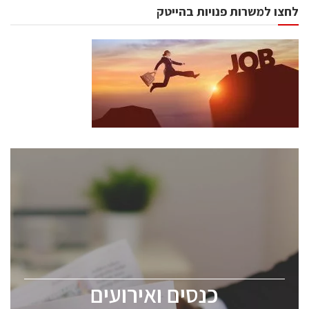
לחצו למשרות פנויות בהייטק
כנסים ואירועים
כנס ChipEx2026 יערך ב-12-13 במאי, 2026. הכנס מיועד
לכל העוסקים בתעשיית הסמיקונדקטור כולל מהנדסים,
מומחים מקצועיים ובכירים.
כנסים ואירועים