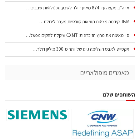
ארה״ב מקצה עד 874 מיליון דולר לשבע טכנולוגיות שבבים…
IBM וקידמה מציגות תוצאות קוונטיות מעבר ליכולת…
סין מאיצה את מרוץ הזיכרונות: CXMT שוקלת להקים מפעל…
אקסייט לאבס השלימה גיוס של יותר מ־300 מיליון דולר…
מאמרים פופולאריים
השותפים שלנו