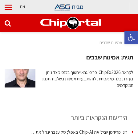
מבית
EN
פתח סרגל נגישות
בית
אמינות שבבים
תגית:
אמינות שבבים
לקראת ChipEx2026: פרופ' גבאי יחשוף בכנס כיצד ניתן
בעזרת בינה מלאכותית לזהות בעיות אמינות בשלבי התכנון
המוקדמים
הידיעות הנקראות ביותר
רוני פרידמן יוביל את Chip‑AI באפל; טל ענבר ינהל את…