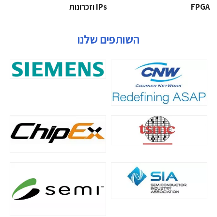
‫‪FPGA‬‬
‫ ‪וזכרונות IPs‬‬
השותפים שלנו