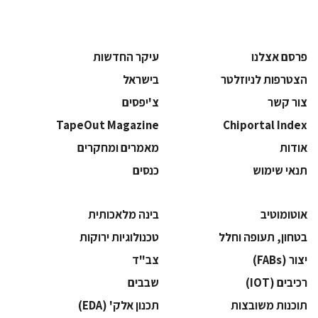
פרסם אצלנו
עיקר החדשות
הצטרפות לניוזלטר
בישראל
צור קשר
צ'יפסים
TapeOut Magazine
Chiportal Index
אודות
מאמרים ומחקרים
תנאי שימוש
כנסים
אוטומוטיב
בינה מלאכותית
בטחון, תעופה וחלל
‫טכנולוגיות ירוקות‬
‫יצור (‪(FABs‬‬
‫צב"ד‬
‫רכיבים‬ (IOT)
‫שבבים‬
‫תוכנות משובצות‬
‫תכנון אלק' (‪(EDA‬‬