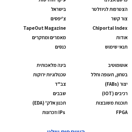
הצטרפות לניוזלטר
בישראל
צור קשר
צ'יפסים
TapeOut Magazine
Chiportal Index
אודות
מאמרים ומחקרים
תנאי שימוש
כנסים
אוטומוטיב
בינה מלאכותית
בטחון, תעופה וחלל
‫טכנולוגיות ירוקות‬
‫יצור (‪(FABs‬‬
‫צב"ד‬
‫רכיבים‬ (IOT)
‫שבבים‬
‫תוכנות משובצות‬
‫תכנון אלק' (‪(EDA‬‬
‫‪FPGA‬‬
‫ ‪וזכרונות IPs‬‬