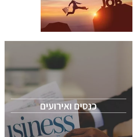
כנסים ואירועים
כנס ChipEx2026 יערך ב-12-13 במאי, 2026. הכנס מיועד
לכל העוסקים בתעשיית הסמיקונדקטור כולל מהנדסים,
מומחים מקצועיים ובכירים.
כנסים ואירועים
ChipEx2026 will be held on May 12-13, 2026. The
conference is intended for everyone involved in the
semiconductor industry, including engineers,