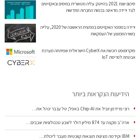
סיכום שנת 2021 בהייטק: עליה מטאורית בגיוסים ובאקזיטים
לצד ירידה מדאיגה בכמות החברות החדשות
ירידה במספר האקזיטים במחצית הראשונה של 2020, עלייה
בשווי הממוצע של העסקאות
מיקרוסופט רוכשת את CyberX הישראלית שפיתחה מערכת
אבטחה לפריסת IoT
הידיעות הנקראות ביותר
רוני פרידמן יוביל את Chip‑AI באפל; טל ענבר ינהל את…
ארה״ב מקצה עד 874 מיליון דולר לשבע טכנולוגיות שבבים…
IBM וקידמה מציגות תוצאות קוונטיות מעבר ליכולת…