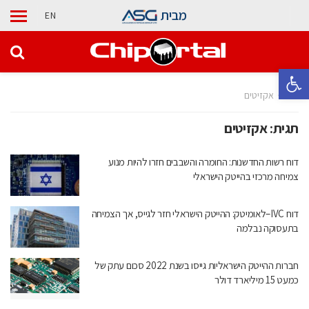
מבית
EN
פתח סרגל נגישות
בית
אקזיטים
תגית:
אקזיטים
דוח רשות החדשנות: החומרה והשבבים חזרו להיות מנוע
צמיחה מרכזי בהייטק הישראלי
דוח IVC–לאומיטק: ההייטק הישראלי חזר לגייס, אך הצמיחה
בתעסוקה נבלמה
חברות ההייטק הישראליות גייסו בשנת 2022 סכום עתק של
כמעט 15 מיליארד דולר