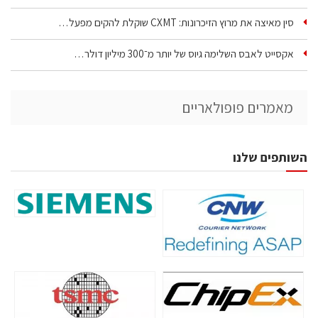
סין מאיצה את מרוץ הזיכרונות: CXMT שוקלת להקים מפעל…
אקסייט לאבס השלימה גיוס של יותר מ־300 מיליון דולר…
מאמרים פופולאריים
השותפים שלנו