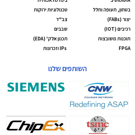
אוטומוטיב
בינה מלאכותית
בטחון, תעופה וחלל
‫טכנולוגיות ירוקות‬
‫יצור (‪(FABs‬‬
‫צב"ד‬
‫רכיבים‬ (IOT)
‫שבבים‬
‫תוכנות משובצות‬
‫תכנון אלק' (‪(EDA‬‬
‫‪FPGA‬‬
‫ ‪וזכרונות IPs‬‬
השותפים שלנו