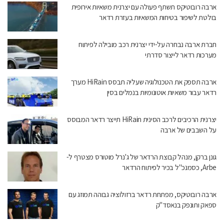
ארבה רובוטיקס תשתף פעולה עם יצרנית משאיות אירופית
בולטת לשיפור בטיחות המשאיות בעזרת רדאר
חברת ארבה נבחרה על-ידי יצרנית רכב מובילה לפיתוח
מערכות רדאר לייצור סדרתי
ארבה תספק את הטכנולוגיה שעליה תבסס HiRain מערך
רדאר עבור משאיות אוטונומיות בנמלים בסין
יצרנית הרכיבים לרכב הסינית HiRain תייצר רדאר המבוסס
על השבבים של ארבה
גונן ברקן, מנהל קבוצת הרדאר של ג'נרל מוטורס מצטרף ל-
Arbe, כסמנכ"ל בכיר לפיתוח הרדאר
ארבה רובוטיקס, מפתחת רדאר ברזולוציה גבוהה תמוזג עם
ספאק ותונפק בנאסד"ק