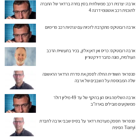
ארבה: יצרנית רכב ממשלתית בסין בחרה ברדאר של החברה
לתוכנית רכב אוטונומי דרגה 4
ארבה רובוטיקס מתקרבת לזכיות עם יצרניות רכב פרימיום
ארבה רובוטיקס: כריס ואן דאן אלזן, בכיר בתעשיית הרכב
העולמית, מונה כחבר דירקטוריון
סנסראד השוודית החלה לספק את סדרת הרדאר הראשונה
שלה המבוססת על השבבים של ארבה
ארבה השלימה גיוס הון בהיקף של עד 49 מיליון דולר
ממשקיעים מובילים בארה"ב
סנסראד תספק מערכות רדאר על בסיס שבבי ארבה לחברת
Tianyi הסינית