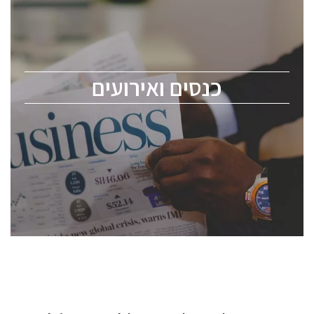
כנס ChipEx2026 יערך ב-12-13 במאי, 2026. הכנס מיועד
לכל העוסקים בתעשיית הסמיקונדקטור כולל מהנדסים,
מומחים מקצועיים ובכירים.
כנסים ואירועים
ChipEx2026 will be held on May 12-13, 2026. The
conference is intended for everyone involved in the
semiconductor industry, including engineers,
professional experts, and senior executives.
לחץ לפרטים