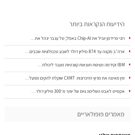
הידיעות הנקראות ביותר
רוני פרידמן יוביל את Chip‑AI באפל; טל ענבר ינהל את…
ארה״ב מקצה עד 874 מיליון דולר לשבע טכנולוגיות שבבים…
IBM וקידמה מציגות תוצאות קוונטיות מעבר ליכולת…
סין מאיצה את מרוץ הזיכרונות: CXMT שוקלת להקים מפעל…
אקסייט לאבס השלימה גיוס של יותר מ־300 מיליון דולר…
מאמרים פופולאריים