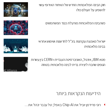
חוק הבינה המלאכותית החדש של האיחוד האירופי עשוי
להשפיע על העולם כולו
כשהבינה המלאכותית מורעלת כנגד המשתמשים
ישראל מאמצת עקרונות בינ"ל לחדשנות ושימוש אחראי
בבינה מלאכותית
מטא IBM, אינטל, האוניברסיטה העברית ו-CERN בין עשרות
הגופים שחברו ליצירת ברית לבינה מלאכותית בטוחה
הידיעות הנקראות ביותר
רוני פרידמן יוביל את Chip‑AI באפל; טל ענבר ינהל את…