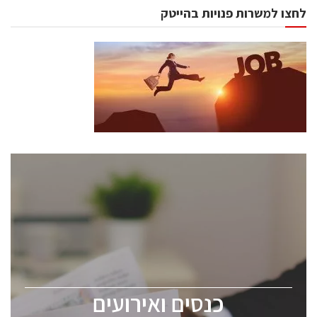
לחצו למשרות פנויות בהייטק
כנסים ואירועים
כנס ChipEx2026 יערך ב-12-13 במאי, 2026. הכנס מיועד
לכל העוסקים בתעשיית הסמיקונדקטור כולל מהנדסים,
מומחים מקצועיים ובכירים.
כנסים ואירועים