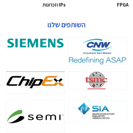
‫‪FPGA‬‬
‫ ‪וזכרונות IPs‬‬
השותפים שלנו