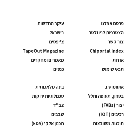
פרסם אצלנו
עיקר החדשות
הצטרפות לניוזלטר
בישראל
צור קשר
צ'יפסים
TapeOut Magazine
Chiportal Index
אודות
מאמרים ומחקרים
תנאי שימוש
כנסים
אוטומוטיב
בינה מלאכותית
בטחון, תעופה וחלל
‫טכנולוגיות ירוקות‬
‫יצור (‪(FABs‬‬
‫צב"ד‬
‫רכיבים‬ (IOT)
‫שבבים‬
‫תוכנות משובצות‬
‫תכנון אלק' (‪(EDA‬‬