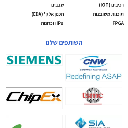
‫רכיבים‬ (IOT)
‫שבבים‬
‫תוכנות משובצות‬
‫תכנון אלק' (‪(EDA‬‬
‫‪FPGA‬‬
‫ ‪וזכרונות IPs‬‬
השותפים שלנו