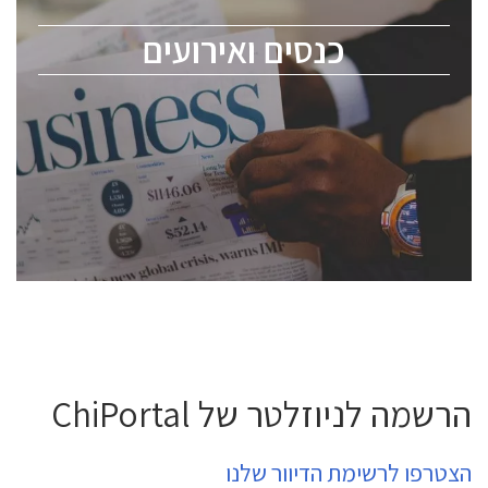
מומחים מקצועיים ובכירים.
כנסים ואירועים
ChipEx2026 will be held on May 12-13, 2026. The
conference is intended for everyone involved in the
semiconductor industry, including engineers,
professional experts, and senior executives.
לחץ לפרטים
הרשמה לניוזלטר של ChiPortal
הצטרפו לרשימת הדיוור שלנו