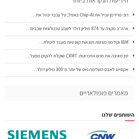
הידיעות הנקראות ביותר
רוני פרידמן יוביל את Chip‑AI באפל; טל ענבר ינהל את…
ארה״ב מקצה עד 874 מיליון דולר לשבע טכנולוגיות שבבים…
IBM וקידמה מציגות תוצאות קוונטיות מעבר ליכולת…
סין מאיצה את מרוץ הזיכרונות: CXMT שוקלת להקים מפעל…
אקסייט לאבס השלימה גיוס של יותר מ־300 מיליון דולר…
מאמרים פופולאריים
השותפים שלנו