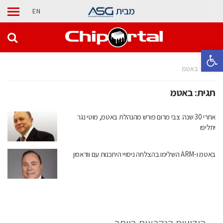
מבית
EN
פתח סרגל נגישות
בית
באטמ
תגית:
באטמ
אחרי 30 שנה: צבי מרום פורש מהנהלת באטמ, מוטי נגר
יחליפו
באטמ ו-ARM השלימו בהצלחה ניסויי היתכנות עם וודאפון