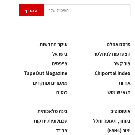
פרסם אצלנו
עיקר החדשות
הצטרפות לניוזלטר
בישראל
צור קשר
צ'יפסים
TapeOut Magazine
Chiportal Index
אודות
מאמרים ומחקרים
תנאי שימוש
כנסים
אוטומוטיב
בינה מלאכותית
בטחון, תעופה וחלל
‫טכנולוגיות ירוקות‬
‫יצור (‪(FABs‬‬
‫צב"ד‬