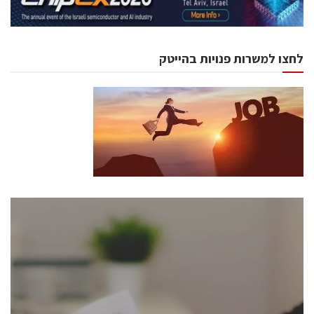
לחצו למשרות פנויות בהייטק
כנסים ואירועים
כנס ChipEx2026 יערך ב-12-13 במאי, 2026. הכנס מיועד
לכל העוסקים בתעשיית הסמיקונדקטור כולל מהנדסים,