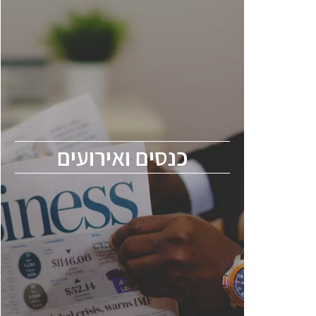
כנסים ואירועים
כנס ChipEx2026 יערך ב-12-13 במאי, 2026.
הכנס מיועד לכל העוסקים בתעשיית
הסמיקונדקטור כולל מהנדסים, מומחים מקצועיים
ובכירים.
כנסים ואירועים
ChipEx2026 will be held on May 12-13,
2026. The conference is intended for
everyone involved in the semiconductor
industry, including engineers, professional
experts, and senior executives.
לחץ לפרטים