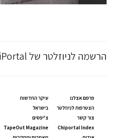
הרשמה לניוזלטר של ChiPortal
פרסם אצלנו
עיקר החדשות
הצטרפות לניוזלטר
בישראל
צור קשר
צ'יפסים
TapeOut Magazine
Chiportal Index
אודות
מאמרים ומחקרים