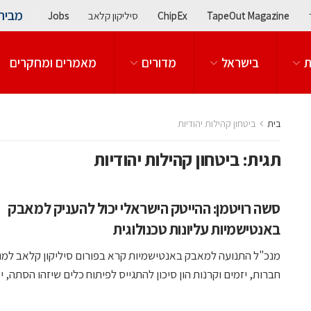
מבית
TapeOut Magazine
ChipEx
סיליקון קלאב
Jobs
ת
בישראל
מדורים
מאמרים ומחקרים
בית
ביטחון קהילות יהודיות
תגית:
ביטחון קהילות יהודיות
סשה רויטמן: ההייטק הישראלי יכול להעניק למאבק
באנטישמיות עליונות טכנולוגית
מנכ"ל התנועה למאבק באנטישמיות קרא בפורום סיליקון קלאב למנ
חברות, יזמים וקרנות הון סיכון להתגייס לפיתוח כלים שיזהו הסתה, יסיי