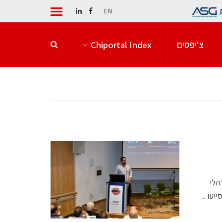
EN
צ'יפסים
Chiportal Index
הלי
עו ...