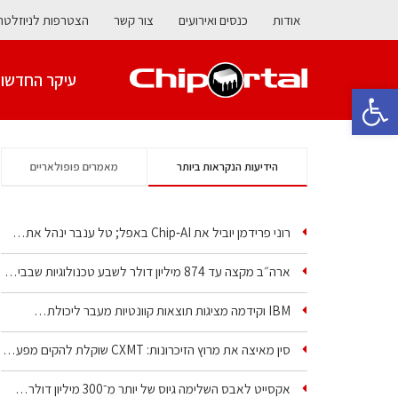
אודות
כנסים ואירועים
צור קשר
הצטרפות לניוזלטר
עיקר החדשו
פתח סרגל נגישות
הידיעות הנקראות ביותר
מאמרים פופולאריים
רוני פרידמן יוביל את Chip‑AI באפל; טל ענבר ינהל את…
ארה״ב מקצה עד 874 מיליון דולר לשבע טכנולוגיות שבבים…
IBM וקידמה מציגות תוצאות קוונטיות מעבר ליכולת…
סין מאיצה את מרוץ הזיכרונות: CXMT שוקלת להקים מפעל…
אקסייט לאבס השלימה גיוס של יותר מ־300 מיליון דולר…