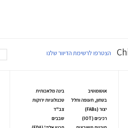
הצטרפו לרשימת הדיוור שלנו
אוטומוטיב
בינה מלאכותית
בטחון, תעופה וחלל
‫טכנולוגיות ירוקות‬
‫יצור (‪(FABs‬‬
‫צב"ד‬
‫רכיבים‬ (IOT)
‫שבבים‬
‫תוכנות משובצות‬
‫תכנון אלק' (‪(EDA‬‬