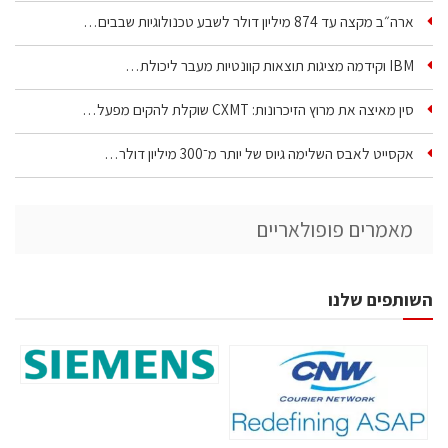
ארה״ב מקצה עד 874 מיליון דולר לשבע טכנולוגיות שבבים…
IBM וקידמה מציגות תוצאות קוונטיות מעבר ליכולת…
סין מאיצה את מרוץ הזיכרונות: CXMT שוקלת להקים מפעל…
אקסייט לאבס השלימה גיוס של יותר מ־300 מיליון דולר…
מאמרים פופולאריים
השותפים שלנו