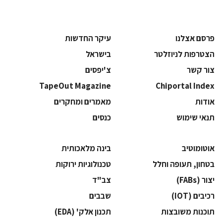
פרסם אצלנו
עיקר החדשות
הצטרפות לניוזלטר
בישראל
צור קשר
צ'יפסים
TapeOut Magazine
Chiportal Index
אודות
מאמרים ומחקרים
תנאי שימוש
כנסים
אוטומוטיב
בינה מלאכותית
בטחון, תעופה וחלל
‫טכנולוגיות ירוקות‬
‫יצור (‪(FABs‬‬
‫צב"ד‬
‫רכיבים‬ (IOT)
‫שבבים‬
‫תוכנות משובצות‬
‫תכנון אלק' (‪(EDA‬‬