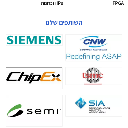
‫‪FPGA‬‬
‫ ‪וזכרונות IPs‬‬
השותפים שלנו