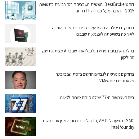
דוח BestBrokers: תעשיית השבבים דורגה רביעית בתשואות
2025 – והרבה מעל מגזר ה-IT הרחב
ברודקום ביטלה את המפעל בספרד – תמרור אזהרה
לאירופה בשאיפתה לעצמאות שבבים
בהלת השבבים: המרוץ הגלובלי אחר שבבי AI מצית את שוק
הסיליקון
ברודקום ממריאה לגבהים חדשים בזכות שבבי בינה
מלאכותית ו-VMware
ביום העצמאות ה-77 יש לנו סיבות טובות לגאווה
TSMC הציעה ל-Nvidia, AMD וברודקום לממן את רכישת
Intel foundry