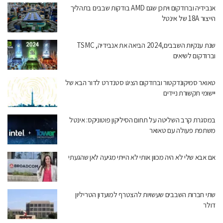
אנבידיה וברודקום ויתכן שגם AMD בודקות שבבים בתהליך
הייצור 18A של אינטל
שנת ענקיות השבבים,2024 הביאה את אנבידיה, TSMC
וברודקום לשיאים
טאואר סמיקונדקטור וברודקום הציגו סטנדרט לדור הבא של
יישומי תקשורת ניידים
במסגרת קרב השליטה על תחום הסיליקון פוטוניקס: אינטל
משתפת פעולה עם טאואר
אם אבא שלי לא היה מכוון אותי לא הייתי מגיעה לאן שהגעתי
שתי חברות השבבים שעשויות להצטרף למועדון הטריליון
דולר