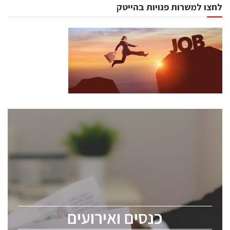
לחצו למשרות פנויות בהייטק
כנסים ואירועים
כנס ChipEx2026 יערך ב-12-13 במאי, 2026. הכנס מיועד
לכל העוסקים בתעשיית הסמיקונדקטור כולל מהנדסים,
מומחים מקצועיים ובכירים.
כנסים ואירועים
ChipEx2026 will be held on May 12-13, 2026. The