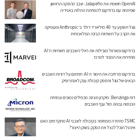
OpenAI חושפת את Jalapeño: שבב ההסקה הראשון
שפיתחה עם ברודקום להפחתת התלות באנידיה
גוגל תשקיע עד 40 מיליארד דולר ב־Anthropic ומעמיקה
את הקרב על תשתיות הבינה המלאכותית
ברודקום ומארוול מובילות את ראלי השבבים: תשתיות ה־AI
מחזירות את המגזר למרכז
ברודקום מרחיבה את הימור ה־AI: תחתום על דורות השבבים
הבאים של גוגל ותספק קיבולת ענק לאנתרופיק
דוח Benzinga: מיקרון מציגה מכפילים נמוכים וצמיחת
הכנסות גבוהה מול ענף השבבים
TSMC מזהירה ממחסור בקיבולת לשבבי AI מתקדמים: האם
אינטל תוכל לנצל את הפקק בשוק הייצור?