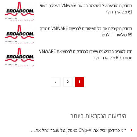
ברודקום הודיעה על השלמת רכישת VMware בעסקה בשווי
61 מיליארד דולר
ברודקום קיבלה את כל האישורים לרכישת VMWARE תמורת
69 מיליארד דולרים
הרגולטורים בבריטניה אישרו לברודקום לרכוש את VMWARE
תמורת 69 מיליארד דולר
2
1
הידיעות הנקראות ביותר
רוני פרידמן יוביל את Chip‑AI באפל; טל ענבר ינהל את…