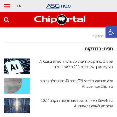
מבית
EN
פתח סרגל נגישות
בית
ברודקום
תגית:
ברודקום
סמסונג וברודקום מרחיבות את שיתוף הפעולה בשבבי AI
בהיקף מוערך של יותר מ-200 מיליארד דולר
ויולה משקיעה ב־TYLsemi: גייסה 43 מיליון דולר לפיתוח
Chiplets עבור שבבי AI
DriveNets משיקה פלטפורמות תקשורת בקצב 102.4
טרה־ביט לשנייה לתשתיות AI