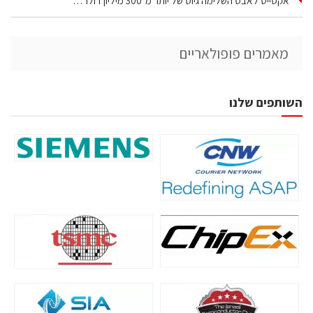
אקסייט לאבס השלימה גיוס של יותר מ־300 מיליון דולר…
מאמרים פופולאריים
השותפים שלנו