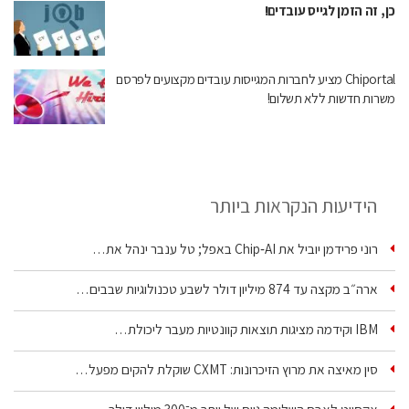
כן, זה הזמן לגייס עובדים!
Chiportal מציע לחברות המגייסות עובדים מקצועים לפרסם
משרות חדשות ללא תשלום!
הידיעות הנקראות ביותר
רוני פרידמן יוביל את Chip‑AI באפל; טל ענבר ינהל את…
ארה״ב מקצה עד 874 מיליון דולר לשבע טכנולוגיות שבבים…
IBM וקידמה מציגות תוצאות קוונטיות מעבר ליכולת…
סין מאיצה את מרוץ הזיכרונות: CXMT שוקלת להקים מפעל…