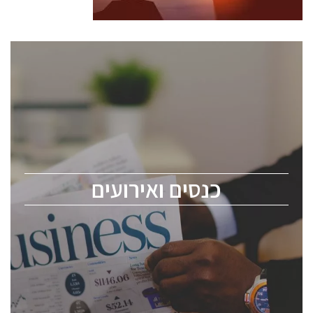
כנסים ואירועים
כנס ChipEx2026 יערך ב-12-13 במאי, 2026. הכנס מיועד
לכל העוסקים בתעשיית הסמיקונדקטור כולל מהנדסים,
מומחים מקצועיים ובכירים.
כנסים ואירועים
ChipEx2026 will be held on May 12-13, 2026. The
conference is intended for everyone involved in the
semiconductor industry, including engineers,
professional experts, and senior executives.
לחץ לפרטים