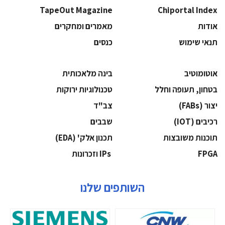
TapeOut Magazine
Chiportal Index
אודות
מאמרים ומחקרים
תנאי שימוש
כנסים
אוטומוטיב
בינה מלאכותית
בטחון, תעופה וחלל
‫טכנולוגיות ירוקות‬
‫יצור (‪(FABs‬‬
‫צב"ד‬
‫רכיבים‬ (IOT)
‫שבבים‬
‫תוכנות משובצות‬
‫תכנון אלק' (‪(EDA‬‬
‫‪FPGA‬‬
‫ ‪וזכרונות IPs‬‬
השותפים שלנו