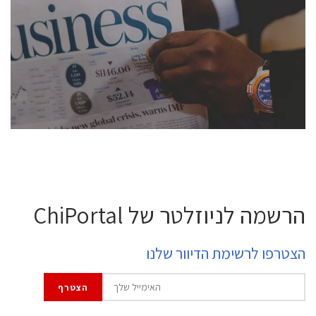
conference is intended for everyone involved in the
semiconductor industry, including engineers,
professional experts, and senior executives.
לחץ לפרטים
הרשמה לניוזלטר של ChiPortal
הצטרפו לרשימת הדיוור שלנו