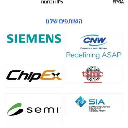
‫‪FPGA‬‬
‫ ‪וזכרונות IPs‬‬
השותפים שלנו