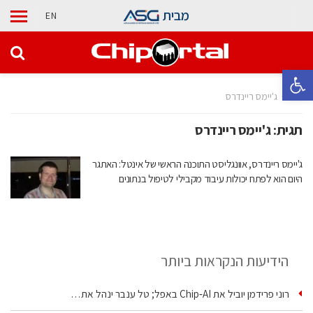
מבית
EN
פתח סרגל נגישות
בית
ג'יימס ריינדרס
תגית:
ג'יימס ריינדרס
ג'יימס ריינדרס, אוונגליסט התוכנה הראשי של אינטל: האתגר
היום הוא לפתח יכולות עיבוד מקבילי לטיפול בנתונים
הידיעות הנקראות ביותר
רוני פרידמן יוביל את Chip‑AI באפל; טל ענבר ינהל את…