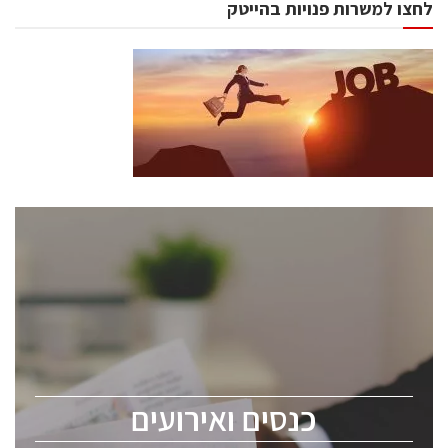
לחצו למשרות פנויות בהייטק
כנסים ואירועים
כנס ChipEx2026 יערך ב-12-13 במאי, 2026. הכנס מיועד
לכל העוסקים בתעשיית הסמיקונדקטור כולל מהנדסים,
מומחים מקצועיים ובכירים.
כנסים ואירועים
ChipEx2026 will be held on May 12-13, 2026. The