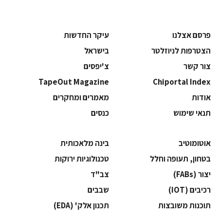
פרסם אצלנו
עיקר החדשות
הצטרפות לניוזלטר
בישראל
צור קשר
צ'יפסים
TapeOut Magazine
Chiportal Index
אודות
מאמרים ומחקרים
תנאי שימוש
כנסים
אוטומוטיב
בינה מלאכותית
בטחון, תעופה וחלל
‫טכנולוגיות ירוקות‬
‫יצור (‪(FABs‬‬
‫צב"ד‬
‫רכיבים‬ (IOT)
‫שבבים‬
‫תוכנות משובצות‬
‫תכנון אלק' (‪(EDA‬‬