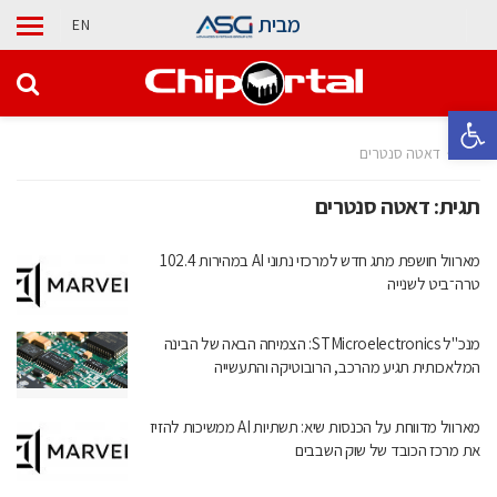
מבית
EN
פתח סרגל נגישות
בית
דאטה סנטרים
תגית:
דאטה סנטרים
מארוול חושפת מתג חדש למרכזי נתוני AI במהירות 102.4
טרה־ביט לשנייה
מנכ"ל STMicroelectronics: הצמיחה הבאה של הבינה
המלאכותית תגיע מהרכב, הרובוטיקה והתעשייה
מארוול מדווחת על הכנסות שיא: תשתיות AI ממשיכות להזיז
את מרכז הכובד של שוק השבבים