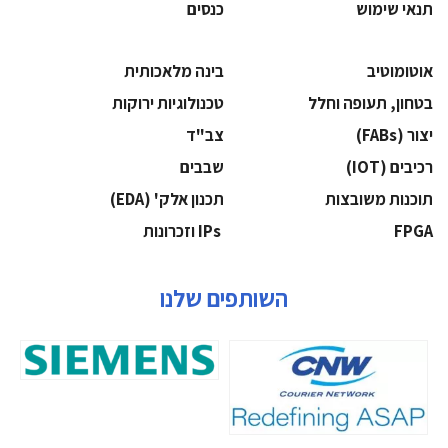
תנאי שימוש
כנסים
אוטומוטיב
בינה מלאכותית
בטחון, תעופה וחלל
‫טכנולוגיות ירוקות‬
‫יצור (‪(FABs‬‬
‫צב"ד‬
‫רכיבים‬ (IOT)
‫שבבים‬
‫תוכנות משובצות‬
‫תכנון אלק' (‪(EDA‬‬
‫‪FPGA‬‬
‫ ‪וזכרונות IPs‬‬
השותפים שלנו