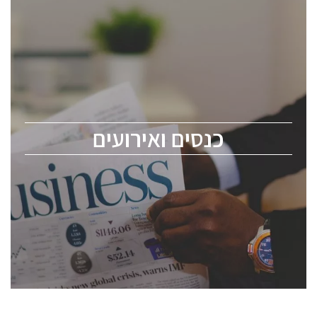
כנסים ואירועים
כנס ChipEx2026 יערך ב-12-13 במאי, 2026. הכנס מיועד
לכל העוסקים בתעשיית הסמיקונדקטור כולל מהנדסים,
מומחים מקצועיים ובכירים.
כנסים ואירועים
ChipEx2026 will be held on May 12-13, 2026. The
conference is intended for everyone involved in the
semiconductor industry, including engineers,
professional experts, and senior executives.
לחץ לפרטים