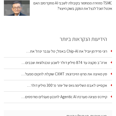
TSMC מזהירה ממחסור בקיבולת לשבבי AI מתקדמים: האם
אינטל תוכל לנצל את הפקק בשוק הייצור?
הידיעות הנקראות ביותר
רוני פרידמן יוביל את Chip‑AI באפל; טל ענבר ינהל את…
ארה״ב מקצה עד 874 מיליון דולר לשבע טכנולוגיות שבבים…
סין מאיצה את מרוץ הזיכרונות: CXMT שוקלת להקים מפעל…
אקסייט לאבס השלימה גיוס של יותר מ־300 מיליון דולר…
קיידנס מציגה מערכת Agentic AI לתכנון מעגלים מודפסים…