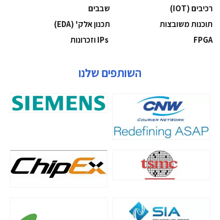
‫רכיבים‬ (IOT)
‫שבבים‬
‫תוכנות משובצות‬
‫תכנון אלק' (‪(EDA‬‬
‫‪FPGA‬‬
‫ ‪וזכרונות IPs‬‬
השותפים שלנו