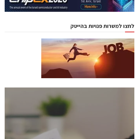
לחצו למשרות פנויות בהייטק
כנסים ואירועים
כנס ChipEx2026 יערך ב-12-13 במאי, 2026. הכנס מיועד
לכל העוסקים בתעשיית הסמיקונדקטור כולל מהנדסים,