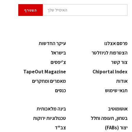
פרסם אצלנו
עיקר החדשות
הצטרפות לניוזלטר
בישראל
צור קשר
צ'יפסים
TapeOut Magazine
Chiportal Index
אודות
מאמרים ומחקרים
תנאי שימוש
כנסים
אוטומוטיב
בינה מלאכותית
בטחון, תעופה וחלל
‫טכנולוגיות ירוקות‬
‫יצור (‪(FABs‬‬
‫צב"ד‬