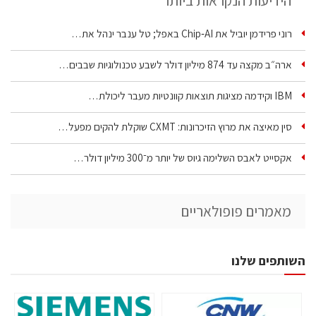
הידיעות הנקראות ביותר
רוני פרידמן יוביל את Chip‑AI באפל; טל ענבר ינהל את…
ארה״ב מקצה עד 874 מיליון דולר לשבע טכנולוגיות שבבים…
IBM וקידמה מציגות תוצאות קוונטיות מעבר ליכולת…
סין מאיצה את מרוץ הזיכרונות: CXMT שוקלת להקים מפעל…
אקסייט לאבס השלימה גיוס של יותר מ־300 מיליון דולר…
מאמרים פופולאריים
השותפים שלנו