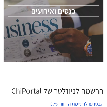
מומחים מקצועיים ובכירים.
כנסים ואירועים
ChipEx2026 will be held on May 12-13, 2026. The
conference is intended for everyone involved in the
semiconductor industry, including engineers,
professional experts, and senior executives.
לחץ לפרטים
הרשמה לניוזלטר של ChiPortal
הצטרפו לרשימת הדיוור שלנו