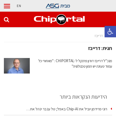
מבית
EN
פתח סרגל נגישות
בית
דרייבז
תגית:
דרייבז
מנכ"ל דרייבז דורון פרנקל ל-CHIPORTAL : "מאחורי כל
עמוד טעינה יש המון טכנולוגיה"
הידיעות הנקראות ביותר
רוני פרידמן יוביל את Chip‑AI באפל; טל ענבר ינהל את…