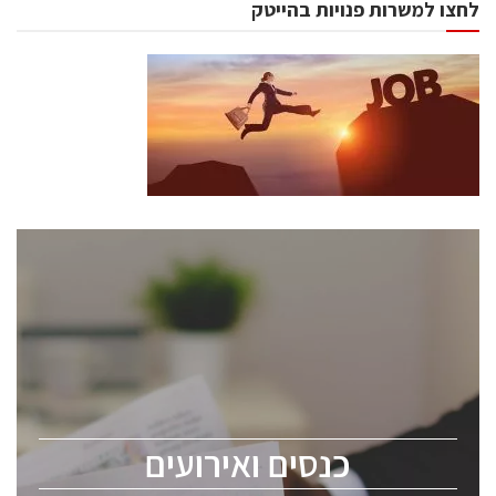
לחצו למשרות פנויות בהייטק
כנסים ואירועים
כנס ChipEx2026 יערך ב-12-13 במאי, 2026. הכנס מיועד
לכל העוסקים בתעשיית הסמיקונדקטור כולל מהנדסים,
מומחים מקצועיים ובכירים.
כנסים ואירועים
ChipEx2026 will be held on May 12-13, 2026. The