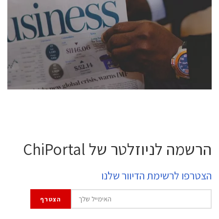
conference is intended for everyone involved in the
semiconductor industry, including engineers,
professional experts, and senior executives.
לחץ לפרטים
הרשמה לניוזלטר של ChiPortal
הצטרפו לרשימת הדיוור שלנו