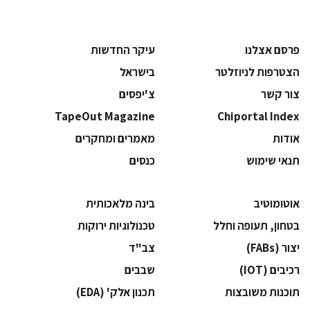
פרסם אצלנו
עיקר החדשות
הצטרפות לניוזלטר
בישראל
צור קשר
צ'יפסים
TapeOut Magazine
Chiportal Index
אודות
מאמרים ומחקרים
תנאי שימוש
כנסים
אוטומוטיב
בינה מלאכותית
בטחון, תעופה וחלל
‫טכנולוגיות ירוקות‬
‫יצור (‪(FABs‬‬
‫צב"ד‬
‫רכיבים‬ (IOT)
‫שבבים‬
‫תוכנות משובצות‬
‫תכנון אלק' (‪(EDA‬‬