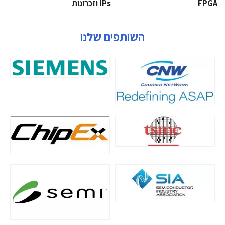
‫‪FPGA‬‬
‫ ‪וזכרונות IPs‬‬
השותפים שלנו