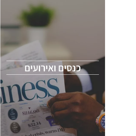
כנסים ואירועים
כנס ChipEx2026 יערך ב-12-13 במאי, 2026.
הכנס מיועד לכל העוסקים בתעשיית
הסמיקונדקטור כולל מהנדסים, מומחים מקצועיים
ובכירים.
כנסים ואירועים
ChipEx2026 will be held on May 12-13,
2026. The conference is intended for
everyone involved in the semiconductor
industry, including engineers, professional
experts, and senior executives.
לחץ לפרטים