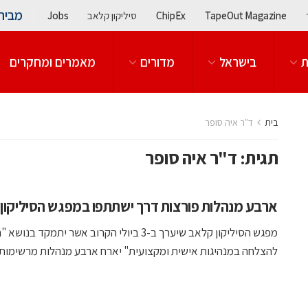
מבית
TapeOut Magazine
ChipEx
סיליקון קלאב
Jobs
ת
בישראל
מדורים
מאמרים ומחקרים
בית
ד"ר איה סופר
תגית:
ד"ר איה סופר
ארבע מנהלות פורצות דרך ישתתפו במפגש הסיליקון
מפגש הסיליקון קלאב שיערך ב-3 ביולי הקרוב אשר יתמקד בנ
להצלחה במנהיגות אישית ומקצועית" יארח ארבע מנהלות מרשימות כל