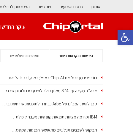
אודות
כנסים ואירועים
צור קשר
הצטרפות לניוזלטר
עיקר החדשו
פתח סרגל נגישות
הידיעות הנקראות ביותר
מאמרים פופולאריים
רוני פרידמן יוביל את Chip‑AI באפל; טל ענבר ינהל את…
ארה״ב מקצה עד 874 מיליון דולר לשבע טכנולוגיות שבבים…
טכנולוגיית המכ״ם של Arbe נבחרה לתוכניות אזרחיות וביטחוניות
IBM וקידמה מציגות תוצאות קוונטיות מעבר ליכולת…
הביקוש לשבבים אנלוגיים מתאושש: הכנסות טקסס…