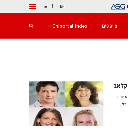
EN
צ'יפסים
Chiportal Index
 קלאב
ושא "הסודות
 ...