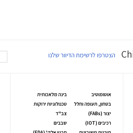
הצטרפו לרשימת הדיוור שלנו
אוטומוטיב
בינה מלאכותית
בטחון, תעופה וחלל
‫טכנולוגיות ירוקות‬
‫יצור (‪(FABs‬‬
‫צב"ד‬
‫רכיבים‬ (IOT)
‫שבבים‬
‫תוכנות משובצות‬
‫תכנון אלק' (‪(EDA‬‬