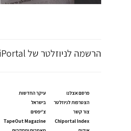
הרשמה לניוזלטר של ChiPortal
פרסם אצלנו
עיקר החדשות
הצטרפות לניוזלטר
בישראל
צור קשר
צ'יפסים
TapeOut Magazine
Chiportal Index
אודות
מאמרים ומחקרים