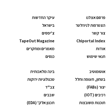
פרסם אצלנו
עיקר החדשות
הצטרפות לניוזלטר
בישראל
צור קשר
צ'יפסים
TapeOut Magazine
Chiportal Index
אודות
מאמרים ומחקרים
תנאי שימוש
כנסים
אוטומוטיב
בינה מלאכותית
בטחון, תעופה וחלל
‫טכנולוגיות ירוקות‬
‫יצור (‪(FABs‬‬
‫צב"ד‬
‫רכיבים‬ (IOT)
‫שבבים‬
‫תוכנות משובצות‬
‫תכנון אלק' (‪(EDA‬‬