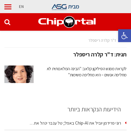
מבית
EN
פתח סרגל נגישות
בית
ד"ר קלרה ריספלר
תגית:
ד"ר קלרה ריספלר
לקראת מפגש הסיליקון קלאב: "הבינה המלאכותית לא
מחליפה אנשים – היא מחליפה משימות"
הידיעות הנקראות ביותר
רוני פרידמן יוביל את Chip‑AI באפל; טל ענבר ינהל את…