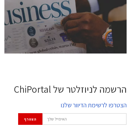
conference is intended for everyone involved in the
semiconductor industry, including engineers,
professional experts, and senior executives.
לחץ לפרטים
הרשמה לניוזלטר של ChiPortal
הצטרפו לרשימת הדיוור שלנו