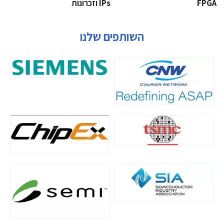
‫‪FPGA‬‬
‫ ‪וזכרונות IPs‬‬
השותפים שלנו