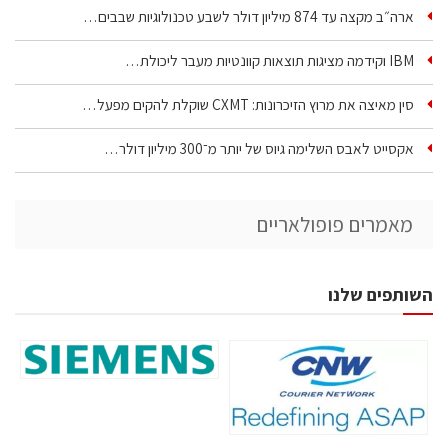
ארה״ב מקצה עד 874 מיליון דולר לשבע טכנולוגיות שבבים…
IBM וקידמה מציגות תוצאות קוונטיות מעבר ליכולת…
סין מאיצה את מרוץ הזיכרונות: CXMT שוקלת להקים מפעל…
אקסייט לאבס השלימה גיוס של יותר מ־300 מיליון דולר…
מאמרים פופולאריים
השותפים שלנו