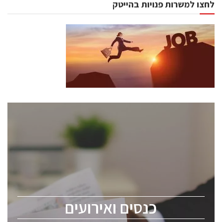
לחצו למשרות פנויות בהייטק
כנסים ואירועים
כנס ChipEx2026 יערך ב-12-13 במאי, 2026. הכנס מיועד
לכל העוסקים בתעשיית הסמיקונדקטור כולל מהנדסים,
מומחים מקצועיים ובכירים.
כנסים ואירועים
ChipEx2026 will be held on May 12-13, 2026. The