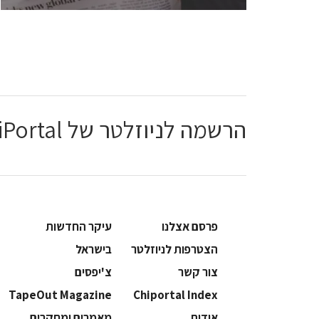
הרשמה לניוזלטר של ChiPortal
פרסם אצלנו
עיקר החדשות
הצטרפות לניוזלטר
בישראל
צור קשר
צ'יפסים
TapeOut Magazine
Chiportal Index
אודות
מאמרים ומחקרים