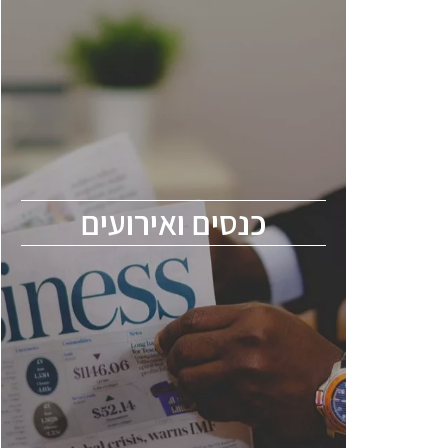
כנסים ואירועים
כנס ChipEx2026 יערך ב-12-13 במאי, 2026.
הכנס מיועד לכל העוסקים בתעשיית
הסמיקונדקטור כולל מהנדסים, מומחים מקצועיים
ובכירים.
כנסים ואירועים
ChipEx2026 will be held on May 12-13,
2026. The conference is intended for
everyone involved in the semiconductor
industry, including engineers, professional
experts, and senior executives.
לחץ לפרטים