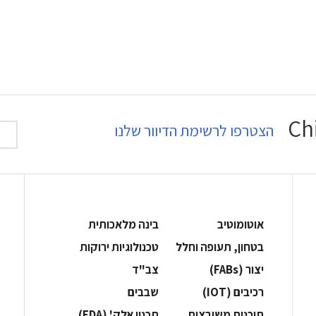
הצטרפו לרשימת הדיוור שלנו
אוטומוטיב
בינה מלאכותית
בטחון, תעופה וחלל
‫טכנולוגיות ירוקות‬
‫יצור (‪(FABs‬‬
‫צב"ד‬
‫רכיבים‬ (IOT)
‫שבבים‬
‫תוכנות משובצות‬
‫תכנון אלק' (‪(EDA‬‬