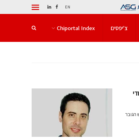
EN
צ'יפסים
Chiportal Index
די
 הגובר