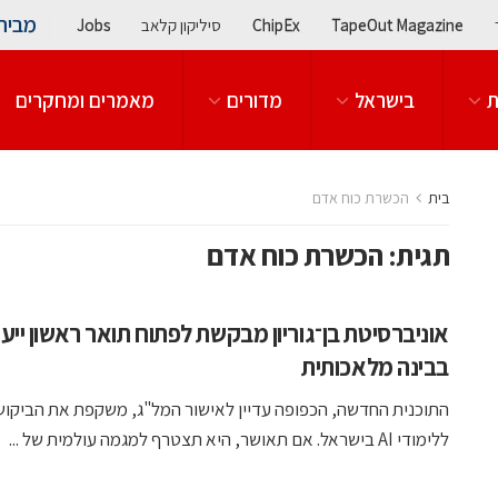
מבית
TapeOut Magazine
ChipEx
סיליקון קלאב
Jobs
ת
בישראל
מדורים
מאמרים ומחקרים
בית
הכשרת כוח אדם
תגית:
הכשרת כוח אדם
אוניברסיטת בן־גוריון מבקשת לפתוח תואר ראשון ייעו
בבינה מלאכותית
התוכנית החדשה, הכפופה עדיין לאישור המל"ג, משקפת את הביקוש
ללימודי AI בישראל. אם תאושר, היא תצטרף למגמה עולמית של ...