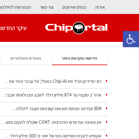
אודות
כנסים ואירועים
צור קשר
הצטרפות לניוזלטר
עיקר החדשו
פתח סרגל נגישות
הידיעות הנקראות ביותר
מאמרים פופולאריים
רוני פרידמן יוביל את Chip‑AI באפל; טל ענבר ינהל את…
ארה״ב מקצה עד 874 מיליון דולר לשבע טכנולוגיות שבבים…
IBM וקידמה מציגות תוצאות קוונטיות מעבר ליכולת…
סין מאיצה את מרוץ הזיכרונות: CXMT שוקלת להקים מפעל…
אקסייט לאבס השלימה גיוס של יותר מ־300 מיליון דולר…