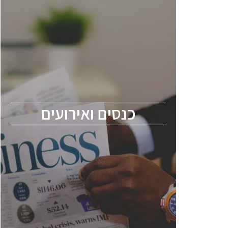
כנסים ואירועים
כנס ChipEx2026 יערך ב-12-13 במאי, 2026.
הכנס מיועד לכל העוסקים בתעשיית
הסמיקונדקטור כולל מהנדסים, מומחים מקצועיים
ובכירים.
כנסים ואירועים
ChipEx2026 will be held on May 12-13,
2026. The conference is intended for
everyone involved in the semiconductor
industry, including engineers, professional
experts, and senior executives.
לחץ לפרטים