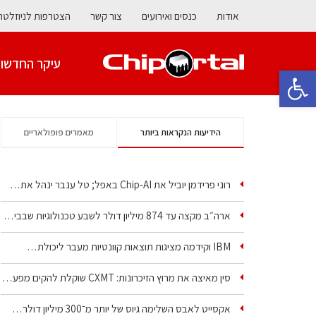
אודות
כנסים ואירועים
צור קשר
הצטרפות לניוזלטר
עיקר החדשו
פתח סרגל נגישות
הידיעות הנקראות ביותר
מאמרים פופולאריים
רוני פרידמן יוביל את Chip‑AI באפל; טל ענבר ינהל את…
ארה״ב מקצה עד 874 מיליון דולר לשבע טכנולוגיות שבבים…
IBM וקידמה מציגות תוצאות קוונטיות מעבר ליכולת…
סין מאיצה את מרוץ הזיכרונות: CXMT שוקלת להקים מפעל…
אקסייט לאבס השלימה גיוס של יותר מ־300 מיליון דולר…