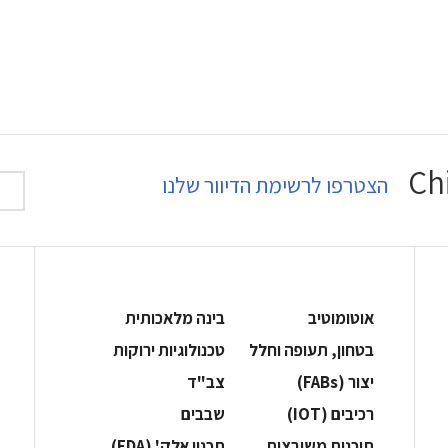
הצטרפו לרשימת הדיוור שלנו
אוטומוטיב
בינה מלאכותית
בטחון, תעופה וחלל
‫טכנולוגיות ירוקות‬
‫יצור (‪(FABs‬‬
‫צב"ד‬
‫רכיבים‬ (IOT)
‫שבבים‬
‫תוכנות משובצות‬
‫תכנון אלק' (‪(EDA‬‬