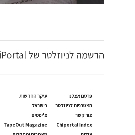
הרשמה לניוזלטר של ChiPortal
פרסם אצלנו
עיקר החדשות
הצטרפות לניוזלטר
בישראל
צור קשר
צ'יפסים
TapeOut Magazine
Chiportal Index
אודות
מאמרים ומחקרים