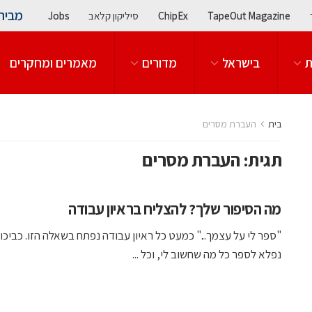
מבית
TapeOut Magazine
ChipEx
סיליקון קלאב
Jobs
ת
בישראל
מדורים
מאמרים ומחקרים
בית
העברת מסרים
תגית:
העברת מסרים
מה הסיפור שלך? להצליח בראיון עבודה
"ספר לי על עצמך..." כמעט כל ראיון עבודה נפתח בשאלה הזו. כביכו
נפלא לספר כל מה שחשוב לי, וכל ...