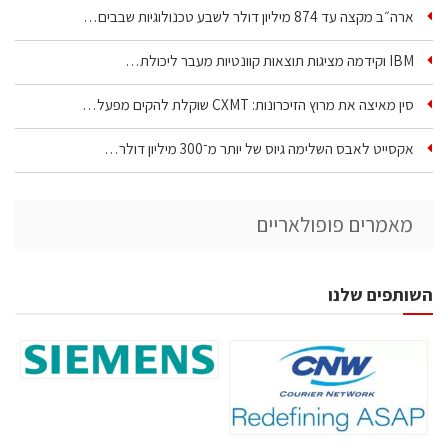
ארה״ב מקצה עד 874 מיליון דולר לשבע טכנולוגיות שבבים…
IBM וקידמה מציגות תוצאות קוונטיות מעבר ליכולת…
סין מאיצה את מרוץ הזיכרונות: CXMT שוקלת להקים מפעל…
אקסייט לאבס השלימה גיוס של יותר מ־300 מיליון דולר…
מאמרים פופולאריים
השותפים שלנו