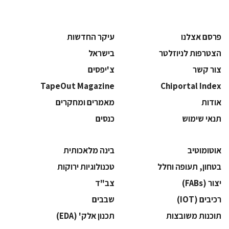
פרסם אצלנו
עיקר החדשות
הצטרפות לניוזלטר
בישראל
צור קשר
צ'יפסים
TapeOut Magazine
Chiportal Index
אודות
מאמרים ומחקרים
תנאי שימוש
כנסים
אוטומוטיב
בינה מלאכותית
בטחון, תעופה וחלל
‫טכנולוגיות ירוקות‬
‫יצור (‪(FABs‬‬
‫צב"ד‬
‫רכיבים‬ (IOT)
‫שבבים‬
‫תוכנות משובצות‬
‫תכנון אלק' (‪(EDA‬‬