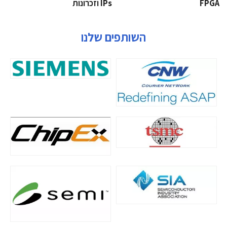
‫‪FPGA‬‬
‫ ‪וזכרונות IPs‬‬
השותפים שלנו