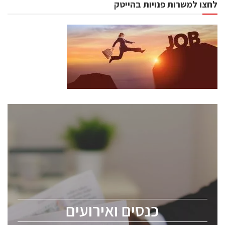
לחצו למשרות פנויות בהייטק
כנסים ואירועים
כנס ChipEx2026 יערך ב-12-13 במאי, 2026. הכנס מיועד
לכל העוסקים בתעשיית הסמיקונדקטור כולל מהנדסים,
מומחים מקצועיים ובכירים.
כנסים ואירועים
ChipEx2026 will be held on May 12-13, 2026. The