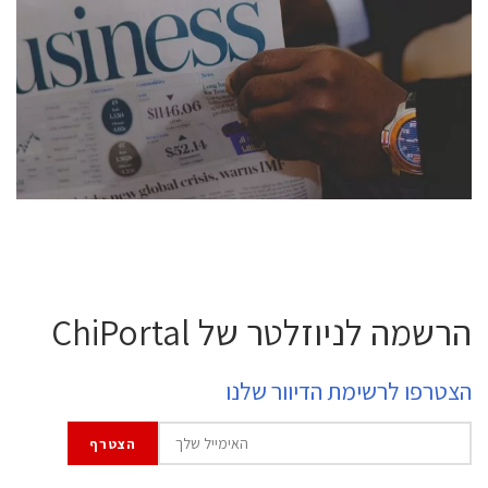
conference is intended for everyone involved in the
semiconductor industry, including engineers,
professional experts, and senior executives.
לחץ לפרטים
הרשמה לניוזלטר של ChiPortal
הצטרפו לרשימת הדיוור שלנו