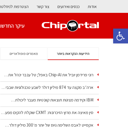
אודות
כנסים ואירועים
צור קשר
הצטרפות לניוזלטר
עיקר החדשו
פתח סרגל נגישות
הידיעות הנקראות ביותר
מאמרים פופולאריים
רוני פרידמן יוביל את Chip‑AI באפל; טל ענבר ינהל את…
ארה״ב מקצה עד 874 מיליון דולר לשבע טכנולוגיות שבבים…
IBM וקידמה מציגות תוצאות קוונטיות מעבר ליכולת…
סין מאיצה את מרוץ הזיכרונות: CXMT שוקלת להקים מפעל…
אקסייט לאבס השלימה גיוס של יותר מ־300 מיליון דולר…