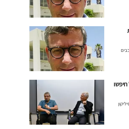
ת
בבים
 חיפשו
ליקון