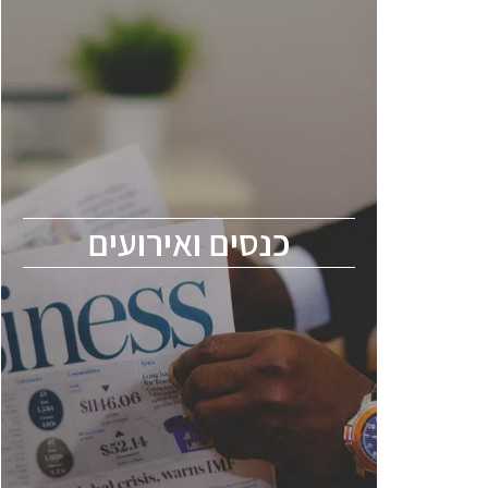
כנסים ואירועים
כנס ChipEx2026 יערך ב-12-13 במאי, 2026.
הכנס מיועד לכל העוסקים בתעשיית
הסמיקונדקטור כולל מהנדסים, מומחים מקצועיים
ובכירים.
כנסים ואירועים
ChipEx2026 will be held on May 12-13,
2026. The conference is intended for
everyone involved in the semiconductor
industry, including engineers, professional
experts, and senior executives.
לחץ לפרטים