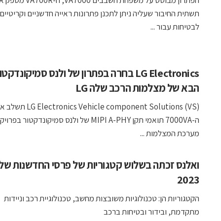
הפתרון מבוסס על משפחת השבבים VA7000, ה-A700R
תשתית החיבור שעליה ניתן לתכנן פתרונות ראייה חדשניים וקריטיים
לבטיחות עבור ...
LG Electronics בחרה בפתרון של ולנס סמיקונדק
הבא של מצלמות הרכב שלה LG
s Vehicle component Solutions (VS
ה-7000VA תואמי תקן MIPI A-PHY של ולנס סמיקונדקטור בפרוי
מערכת המצלמות ...
2023
הקטגוריות הן: טכנולוגיות משובצות מחשב, טכנולוגיית רכב וניידות
מתקדמת, ובידור ובטיחות ברכב