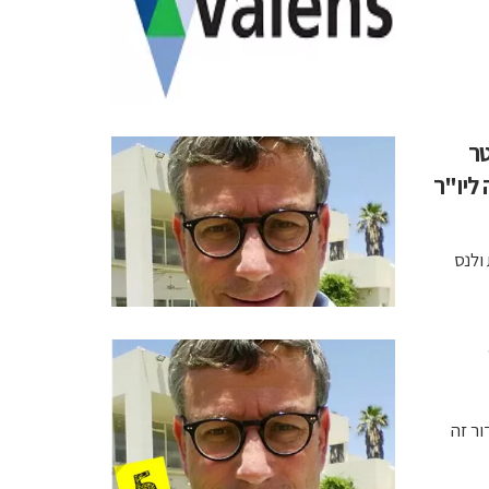
טר
ס, GM וולוו מונה ליו"ר
ולנס
ור זה