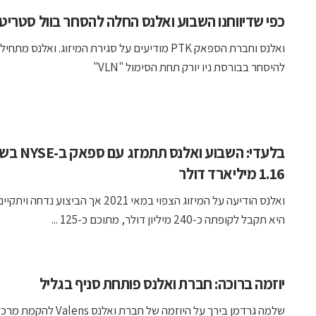
כפי שדיווחנו השבוע ואלנס החלה להסחר בוול סטריט 
ואלנס וחברת הספאק PTK מודיעים על סגירת המיזוג. ואלנס מתחי
להיסחר בבורסת ניו יורק תחת הסימול "VLN"
בלעדי: השבוע ואלנס תתמזג עם ספ
1.16 מיליארד דולר
ואלנס הודיעה על המיזוג הצפוי במאי 2021 אך הביצוע נ
היא תקבל לקופתה כ-240 מיליון דולר, מתוכם כ-125 ...
יוזמה ברוכה: חברת ואלנס פותחת סניף בגליל
שלמה גרדמן בירך על היוזמה של חברת ואלנס s