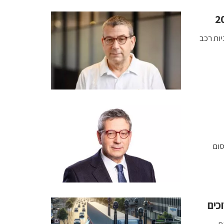
ית חוזי MIPI A-PHY עם יצרניות רכב
סום
כים