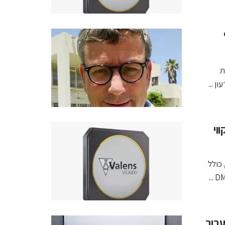
' ד'
 את
ן ...
ווי
Cres כבר הציגה לשוק מספר מוצרים מבוססי Valens Stello, כולל
יז'ן וואלנס יציעו מצלמה תואמת MIPI A-PHY עבור