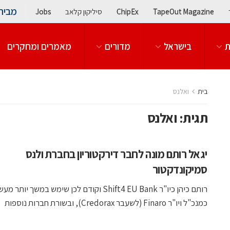
מבית
TapeOut Magazine
ChipEx
סיליקון קלאב
Jobs
ת
בישראל
מדורים
מאמרים ומחקרים
בית
ואלנס
תגית:
ואלנס
יגאל רותם מונה לחבר דירקטוריון בחברת ולנס
סמיקונדקטור
רותם כיהן כיו"ר Shift4 EU Bank וקודם לכן שימש במשך יותר מ
כמנכ"ל ויו"ר Finaro (לשעבר Credorax), ובשורת חברות נוספות