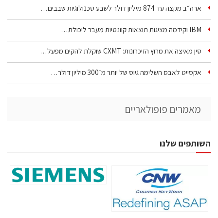
ארה״ב מקצה עד 874 מיליון דולר לשבע טכנולוגיות שבבים…
IBM וקידמה מציגות תוצאות קוונטיות מעבר ליכולת…
סין מאיצה את מרוץ הזיכרונות: CXMT שוקלת להקים מפעל…
אקסייט לאבס השלימה גיוס של יותר מ־300 מיליון דולר…
מאמרים פופולאריים
השותפים שלנו