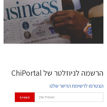
conference is intended for everyone involved in the
semiconductor industry, including engineers,
professional experts, and senior executives.
לחץ לפרטים
הרשמה לניוזלטר של ChiPortal
הצטרפו לרשימת הדיוור שלנו