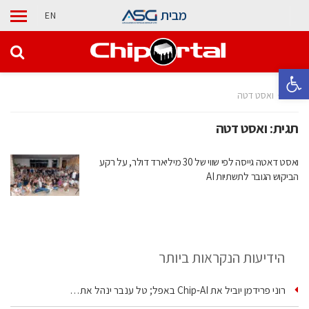
מבית
EN
פתח סרגל נגישות
בית
ואסט דטה
תגית:
ואסט דטה
ואסט דאטה גייסה לפי שווי של 30 מיליארד דולר, על רקע
הביקוש הגובר לתשתיות AI
הידיעות הנקראות ביותר
רוני פרידמן יוביל את Chip‑AI באפל; טל ענבר ינהל את…