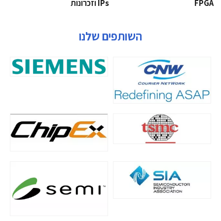
‫‪FPGA‬‬
‫ ‪וזכרונות IPs‬‬
השותפים שלנו