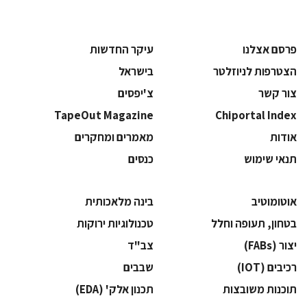
פרסם אצלנו
עיקר החדשות
הצטרפות לניוזלטר
בישראל
צור קשר
צ'יפסים
TapeOut Magazine
Chiportal Index
אודות
מאמרים ומחקרים
תנאי שימוש
כנסים
אוטומוטיב
בינה מלאכותית
בטחון, תעופה וחלל
‫טכנולוגיות ירוקות‬
‫יצור (‪(FABs‬‬
‫צב"ד‬
‫רכיבים‬ (IOT)
‫שבבים‬
‫תוכנות משובצות‬
‫תכנון אלק' (‪(EDA‬‬