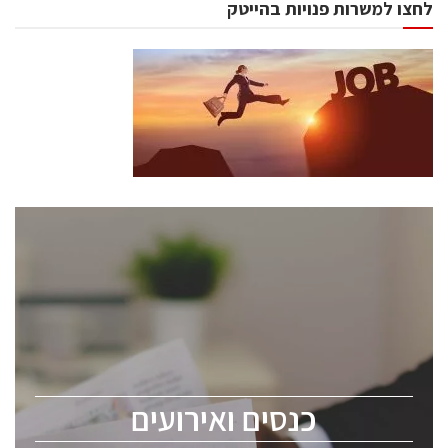
לחצו למשרות פנויות בהייטק
כנסים ואירועים
כנס ChipEx2026 יערך ב-12-13 במאי, 2026. הכנס מיועד
לכל העוסקים בתעשיית הסמיקונדקטור כולל מהנדסים,
מומחים מקצועיים ובכירים.
כנסים ואירועים
ChipEx2026 will be held on May 12-13, 2026. The