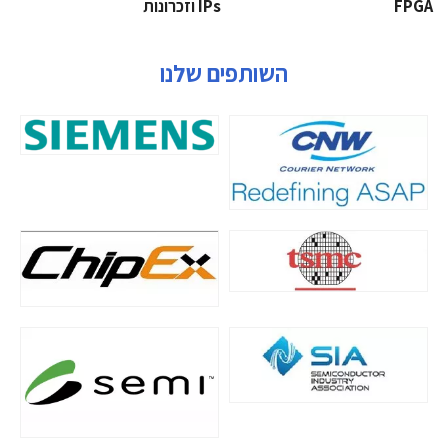
‫‪FPGA‬‬
‫ ‪וזכרונות IPs‬‬
השותפים שלנו