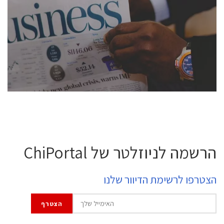
conference is intended for everyone involved in the
semiconductor industry, including engineers,
professional experts, and senior executives.
לחץ לפרטים
הרשמה לניוזלטר של ChiPortal
הצטרפו לרשימת הדיוור שלנו