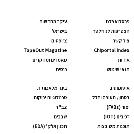
פרסם אצלנו
עיקר החדשות
הצטרפות לניוזלטר
בישראל
צור קשר
צ'יפסים
TapeOut Magazine
Chiportal Index
אודות
מאמרים ומחקרים
תנאי שימוש
כנסים
אוטומוטיב
בינה מלאכותית
בטחון, תעופה וחלל
‫טכנולוגיות ירוקות‬
‫יצור (‪(FABs‬‬
‫צב"ד‬
‫רכיבים‬ (IOT)
‫שבבים‬
‫תוכנות משובצות‬
‫תכנון אלק' (‪(EDA‬‬