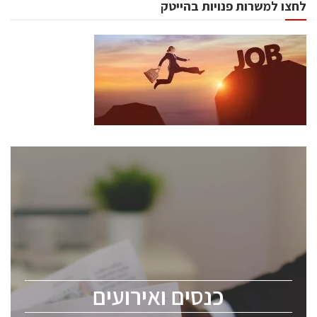
לחצו למשרות פנויות בהייטק
כנסים ואירועים
כנס ChipEx2026 יערך ב-12-13 במאי, 2026. הכנס מיועד
לכל העוסקים בתעשיית הסמיקונדקטור כולל מהנדסים,
מומחים מקצועיים ובכירים.
כנסים ואירועים
ChipEx2026 will be held on May 12-13, 2026. The