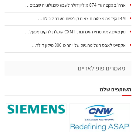
ארה״ב מקצה עד 874 מיליון דולר לשבע טכנולוגיות שבבים…
IBM וקידמה מציגות תוצאות קוונטיות מעבר ליכולת…
סין מאיצה את מרוץ הזיכרונות: CXMT שוקלת להקים מפעל…
אקסייט לאבס השלימה גיוס של יותר מ־300 מיליון דולר…
מאמרים פופולאריים
השותפים שלנו