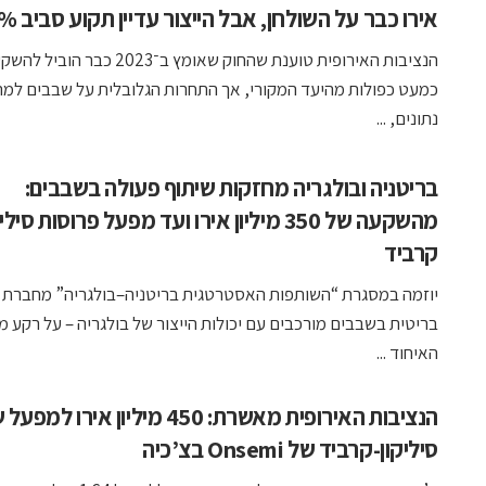
אירו כבר על השולחן, אבל הייצור עדיין תקוע סביב 10%
הנציבות האירופית טוענת שהחוק שאומץ ב־2023 כבר הוב
כמעט כפולות מהיעד המקורי, אך התחרות הגלובלית על שבבים למר
נתונים, ...
בריטניה ובולגריה מחזקות שיתוף פעולה בשבבים:
מהשקעה של 350 מיליון אירו ועד מפעל פרוסות סילי
קרביד
יוזמה במסגרת “השותפות האסטרטגית בריטניה–בולגריה” מחברת 
בריטית בשבבים מורכבים עם יכולות הייצור של בולגריה – על רקע 
האיחוד ...
הנציבות האירופית מאשרת: 450 מיליון אירו ל
סיליקון-קרביד של Onsemi בצ’כיה