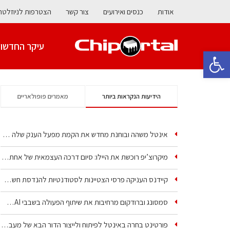
אודות
כנסים ואירועים
צור קשר
הצטרפות לניוזלטר
עיקר החדשו
פתח סרגל נגישות
הידיעות הנקראות ביותר
מאמרים פופולאריים
אינטל משהה ובוחנת מחדש את הקמת מפעל הענק שלה בקריית גת
מיקרוצ’יפ רוכשת את היילו: סיום דרכה העצמאית של אחת…
קיידנס העניקה פרסי הצטיינות לסטודנטיות להנדסת חשמל ופיזיקה
סמסונג וברודקום מרחיבות את שיתוף הפעולה בשבבי AI…
פורטינט בחרה באינטל לפיתוח ולייצור הדור הבא של מעבדי…