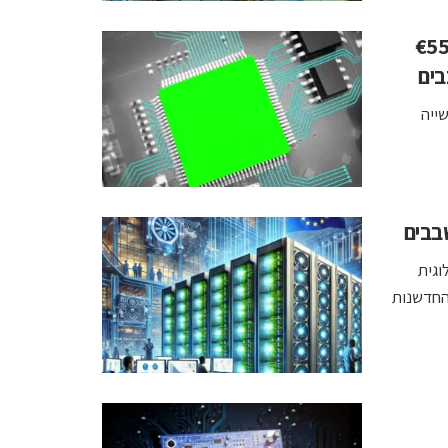
יחוד האירופי השיק את פרויקט GENESIS בהיקף €55
בים
ייה
בבים
וגית
החדשנות