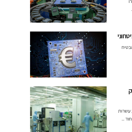
ארד אירו
חוני
הבטיח
ק
ות בתחום עד 2040 ותשקיע עשרות
ד ...