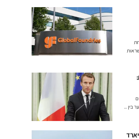
בטחת
רשראות
:
בים
בין ...
יק השקעות: יותר מ־80 מיליארד