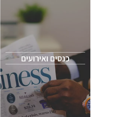
כנסים ואירועים
כנס ChipEx2026 יערך ב-12-13 במאי, 2026.
הכנס מיועד לכל העוסקים בתעשיית
הסמיקונדקטור כולל מהנדסים, מומחים מקצועיים
ובכירים.
כנסים ואירועים
ChipEx2026 will be held on May 12-13,
2026. The conference is intended for
everyone involved in the semiconductor
industry, including engineers, professional
experts, and senior executives.
לחץ לפרטים