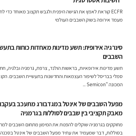
“חשיבות אסטרטגית”
ECFR קוראת לאמץ את הגישה היפנית ולגבש תקצוב מאוחד כדי לח
מעמד אירופה בשוק השבבים העולמי
סינרגיה אירופית: תשע מדינות מאחדות כוחות בתעשי
השבבים
תשע מדינות אירופאיות, בראשות הולנד, צרפת, גרמניה ובלגיה, חת
סמלי בבריסל לשיפור העצמאות והחדשנות בתעשיית השבבים. הקוא
המכונה "Semicon ...
מפעל השבבים של אינטל במגדבורג מתעכב בעקבו
מאבק תקציבי בין שבבים לסוללות בגרמניה
מחוקקים בגרמניה שוקלים להפנות את המימון מתחום השבבים למח
בסוללות, דבר שמעמיד את עתיד מפעל השבבים של אינטל בסכנה, ומ