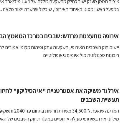
צ’כיה תממן מענק ישיר כחלק מהשקעה כוללת של 1.64 מילי
במפעל ראשון מסוגו באיחוד האירופי, שיכלול שרשרת ייצור מלאה ...
אירופה מתעצמת מחדש: שבבים במרכז המאמץ הביט
יישום חוק השבבים האירופי, השקעות עתק ופיתוח מקומי אמורים ל
ריבונות טכנולוגית מול איומים גיאופוליטיים
אירלנד משיקה את אסטרטגיית "אי הסיליקון" לחיזו
תעשיית השבבים
המדינה שואפת ל־34,500 משרות חדש
מיליוני אירו בשיתופי פעולה אירופיים במסגרת חוק השבבים של האיחו