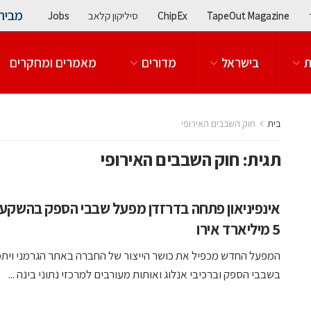
מבית
TapeOut Magazine
ChipEx
סיליקון קלאב
Jobs
ת
בישראל
מדורים
מאמרים ומחקרים
בית
חוק השבבים האירופי
תגית:
חוק השבבים האירופי
אינפיניאון פתחה בדרזדן מפעל שבבי הספק בהשקע
5 מיליארד אירו
המפעל החדש מכפיל את כושר הייצור של החברה באתר הגרמני וית
בשבבי הספק וברכיבי אנלוג ואותות מעורבים למרכזי נתוני בינה ...