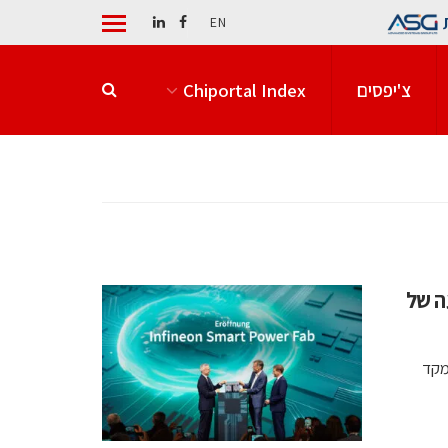
EN
צ'יפסים
Chiportal Index
ה של
מקד