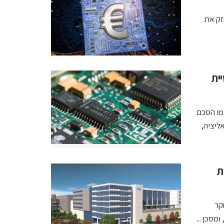
זק את
ית
מו הסכם
ליציה,
ת
קר
סכן ...