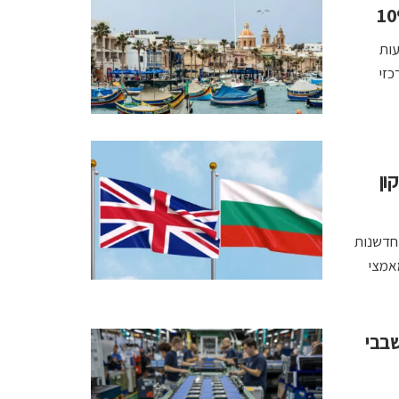
יל להשקעות
כזי
קון
חדשנות
מאמצי
מפעל שבבי