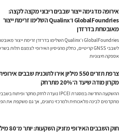
אירופה מדגימה ייצור שבבים ריבוני מקצה לקצה:
GlobalFoundries ו־Qualinx השלימו זרימת ייצור
מאובטחת בדרזדן
GlobalFoundries ו־Qualinx השלימו בדרזדן זרימת ייצור מאו
לשבבי GNSS קריטיים, כחלק מהניסיון האירופי לצמצם תלות בש
אספקה חיצוניות
צרפת תזרים 550 מיליון אירו לתוכנית שבבים אירופית
מקרון מודה שיעד ה־20% מתרחק
ההשקעה החדשה במסגרת IPCEI נועדה לחזק מחקר ופיתוח בשב
מתקדמים לבינה מלאכותית ולמרכזי נתונים, אך גם משקפת את הפער 
חוק השבבים האירופי מזנ