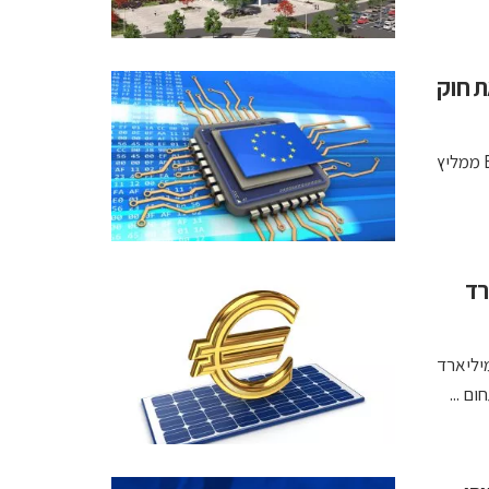
ת חוק
לדברי האנליסט בארט ברווארס, כדי להוביל את המאמץ הזה, ESIA ממליץ
צה 43 מיליארד
קת הליכי רישוי יעילים להשקעות בשבבים ומקצה 3.3 מיליארד
ם ...