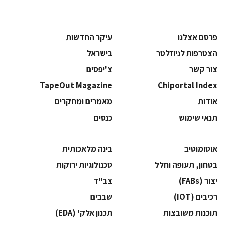
פרסם אצלנו
עיקר החדשות
הצטרפות לניוזלטר
בישראל
צור קשר
צ'יפסים
TapeOut Magazine
Chiportal Index
אודות
מאמרים ומחקרים
תנאי שימוש
כנסים
אוטומוטיב
בינה מלאכותית
בטחון, תעופה וחלל
‫טכנולוגיות ירוקות‬
‫יצור (‪(FABs‬‬
‫צב"ד‬
‫רכיבים‬ (IOT)
‫שבבים‬
‫תוכנות משובצות‬
‫תכנון אלק' (‪(EDA‬‬