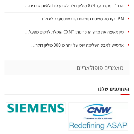
ארה״ב מקצה עד 874 מיליון דולר לשבע טכנולוגיות שבבים…
IBM וקידמה מציגות תוצאות קוונטיות מעבר ליכולת…
סין מאיצה את מרוץ הזיכרונות: CXMT שוקלת להקים מפעל…
אקסייט לאבס השלימה גיוס של יותר מ־300 מיליון דולר…
מאמרים פופולאריים
השותפים שלנו