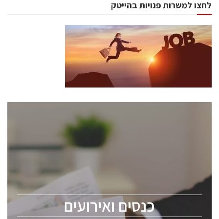
לחצו למשרות פנויות בהייטק
כנסים ואירועים
כנס ChipEx2026 יערך ב-12-13 במאי, 2026. הכנס מיועד
לכל העוסקים בתעשיית הסמיקונדקטור כולל מהנדסים,
מומחים מקצועיים ובכירים.
כנסים ואירועים
ChipEx2026 will be held on May 12-13, 2026. The