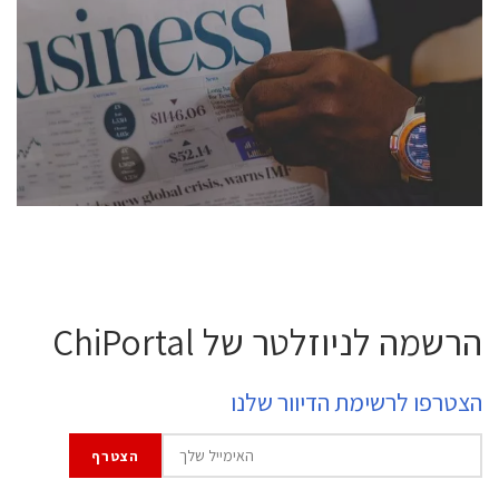
conference is intended for everyone involved in the
semiconductor industry, including engineers,
professional experts, and senior executives.
לחץ לפרטים
הרשמה לניוזלטר של ChiPortal
הצטרפו לרשימת הדיוור שלנו