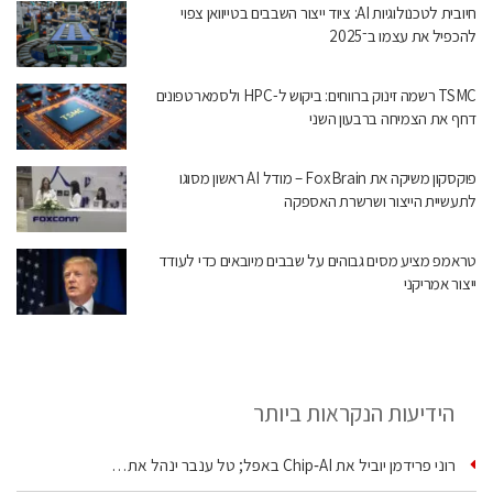
חיובית לטכנולוגיות AI: ציוד ייצור השבבים בטייוואן צפוי
להכפיל את עצמו ב־2025
TSMC רשמה זינוק ברווחים: ביקוש ל-HPC ולסמארטפונים
דחף את הצמיחה ברבעון השני
פוקסקון משיקה את FoxBrain – מודל AI ראשון מסוגו
לתעשיית הייצור ושרשרת האספקה
טראמפ מציע מסים גבוהים על שבבים מיובאים כדי לעודד
ייצור אמריקני
הידיעות הנקראות ביותר
רוני פרידמן יוביל את Chip‑AI באפל; טל ענבר ינהל את…