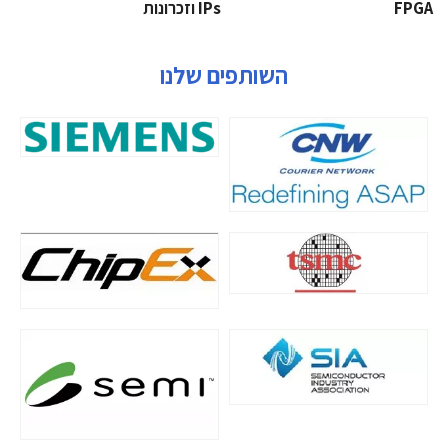
‫‪FPGA‬‬
‫ ‪וזכרונות IPs‬‬
השותפים שלנו