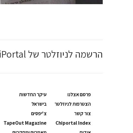
הרשמה לניוזלטר של ChiPortal
פרסם אצלנו
עיקר החדשות
הצטרפות לניוזלטר
בישראל
צור קשר
צ'יפסים
TapeOut Magazine
Chiportal Index
אודות
מאמרים ומחקרים