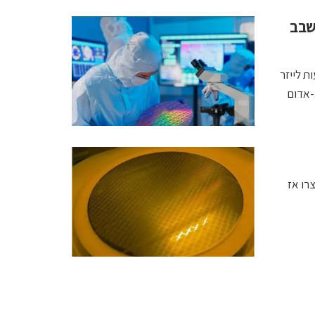
שבב
Selective Lay) , באמצעות לייזר
-אדום
רניות ייצרו אז