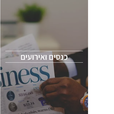
כנסים ואירועים
כנס ChipEx2026 יערך ב-12-13 במאי, 2026.
הכנס מיועד לכל העוסקים בתעשיית
הסמיקונדקטור כולל מהנדסים, מומחים מקצועיים
ובכירים.
כנסים ואירועים
ChipEx2026 will be held on May 12-13,
2026. The conference is intended for
everyone involved in the semiconductor
industry, including engineers, professional
experts, and senior executives.
לחץ לפרטים