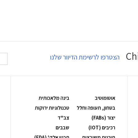
הצטרפו לרשימת הדיוור שלנו
אוטומוטיב
בינה מלאכותית
בטחון, תעופה וחלל
‫טכנולוגיות ירוקות‬
‫יצור (‪(FABs‬‬
‫צב"ד‬
‫רכיבים‬ (IOT)
‫שבבים‬
‫תוכנות משובצות‬
‫תכנון אלק' (‪(EDA‬‬