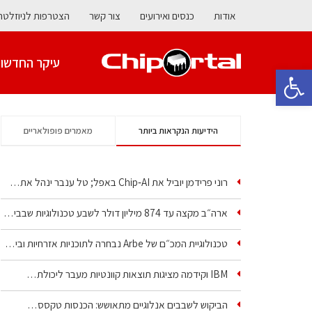
אודות
כנסים ואירועים
צור קשר
הצטרפות לניוזלטר
עיקר החדשו
פתח סרגל נגישות
הידיעות הנקראות ביותר
מאמרים פופולאריים
רוני פרידמן יוביל את Chip‑AI באפל; טל ענבר ינהל את…
ארה״ב מקצה עד 874 מיליון דולר לשבע טכנולוגיות שבבים…
טכנולוגיית המכ״ם של Arbe נבחרה לתוכניות אזרחיות וביטחוניות
IBM וקידמה מציגות תוצאות קוונטיות מעבר ליכולת…
הביקוש לשבבים אנלוגיים מתאושש: הכנסות טקסס…