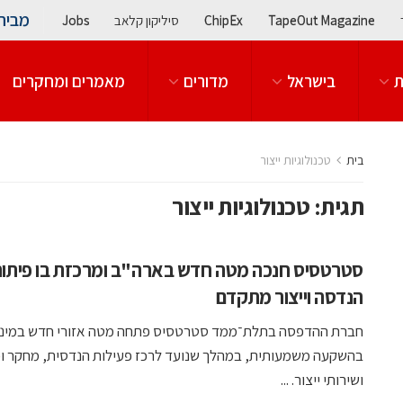
מבית
TapeOut Magazine
ChipEx
סיליקון קלאב
Jobs
ת
בישראל
מדורים
מאמרים ומחקרים
בית
טכנולוגיות ייצור
תגית:
טכנולוגיות ייצור
סטרטסיס חנכה מטה חדש בארה"ב ומרכזת בו פיתוח
הנדסה וייצור מתקדם
חברת ההדפסה בתלת־ממד סטרטסיס פתחה מטה אזורי חדש במינ
בהשקעה משמעותית, במהלך שנועד לרכז פעילות הנדסית, מחקר ופ
ושירותי ייצור. ...