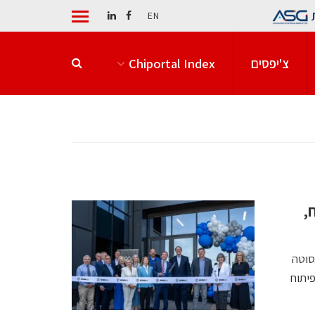
EN
צ'יפסים
Chiportal Index
,
סוטה
יתוח