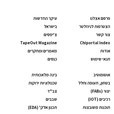
פרסם אצלנו
עיקר החדשות
הצטרפות לניוזלטר
בישראל
צור קשר
צ'יפסים
TapeOut Magazine
Chiportal Index
אודות
מאמרים ומחקרים
תנאי שימוש
כנסים
אוטומוטיב
בינה מלאכותית
בטחון, תעופה וחלל
‫טכנולוגיות ירוקות‬
‫יצור (‪(FABs‬‬
‫צב"ד‬
‫רכיבים‬ (IOT)
‫שבבים‬
‫תוכנות משובצות‬
‫תכנון אלק' (‪(EDA‬‬