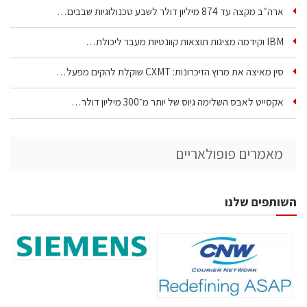
ארה״ב מקצה עד 874 מיליון דולר לשבע טכנולוגיות שבבים…
IBM וקידמה מציגות תוצאות קוונטיות מעבר ליכולת…
סין מאיצה את מרוץ הזיכרונות: CXMT שוקלת להקים מפעל…
אקסייט לאבס השלימה גיוס של יותר מ־300 מיליון דולר…
מאמרים פופולאריים
השותפים שלנו