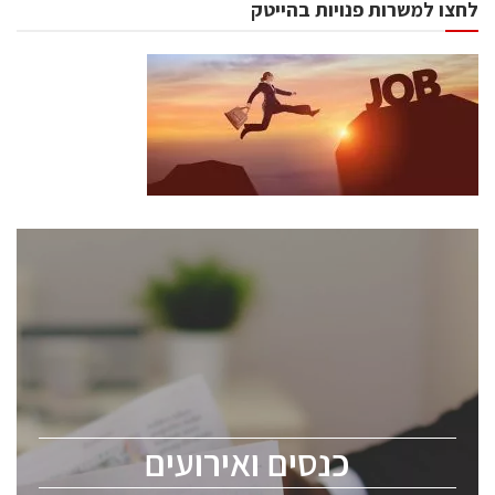
לחצו למשרות פנויות בהייטק
כנסים ואירועים
כנס ChipEx2026 יערך ב-12-13 במאי, 2026. הכנס מיועד
לכל העוסקים בתעשיית הסמיקונדקטור כולל מהנדסים,
מומחים מקצועיים ובכירים.
כנסים ואירועים
ChipEx2026 will be held on May 12-13, 2026. The