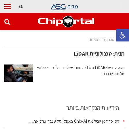
מבית
EN
פתח סרגל נגישות
בית
טכנולוגיית LiDAR
תגית:
טכנולוגיית LiDAR
תשעה חיישני InnovizTwo LiDAR ישולבו בכל רכב אוטונומי
של יצרנית רכב
הידיעות הנקראות ביותר
רוני פרידמן יוביל את Chip‑AI באפל; טל ענבר ינהל את…