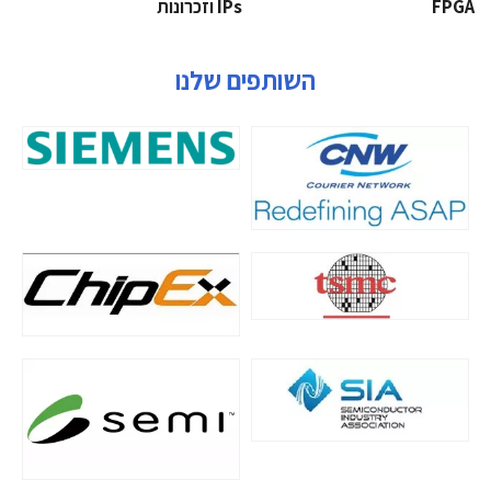
‫‪FPGA‬‬
‫ ‪וזכרונות IPs‬‬
השותפים שלנו