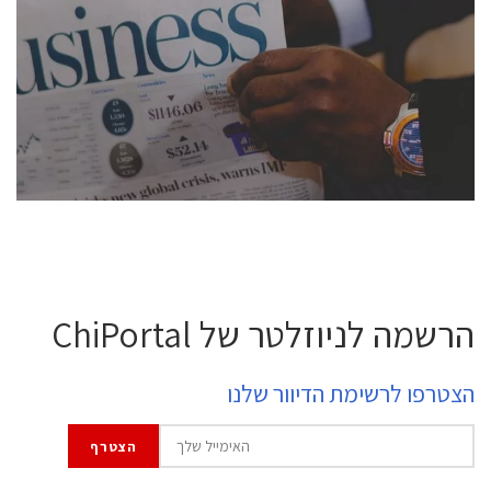
conference is intended for everyone involved in the
semiconductor industry, including engineers,
professional experts, and senior executives.
לחץ לפרטים
הרשמה לניוזלטר של ChiPortal
הצטרפו לרשימת הדיוור שלנו