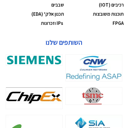
‫רכיבים‬ (IOT)
‫שבבים‬
‫תוכנות משובצות‬
‫תכנון אלק' (‪(EDA‬‬
‫‪FPGA‬‬
‫ ‪וזכרונות IPs‬‬
השותפים שלנו