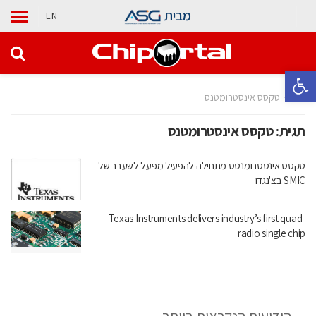
מבית
EN
פתח סרגל נגישות
בית
טקסס אינסטרומטנס
תגית:
טקסס אינסטרומטנס
טקסס אינסטרומנטס מתחילה להפעיל מפעל לשעבר של
SMIC בצ'נגדו
Texas Instruments delivers industry’s first quad-
radio single chip