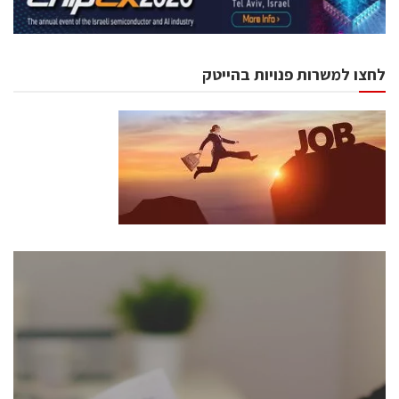
לחצו למשרות פנויות בהייטק
כנסים ואירועים
כנס ChipEx2026 יערך ב-12-13 במאי, 2026. הכנס מיועד
לכל העוסקים בתעשיית הסמיקונדקטור כולל מהנדסים,