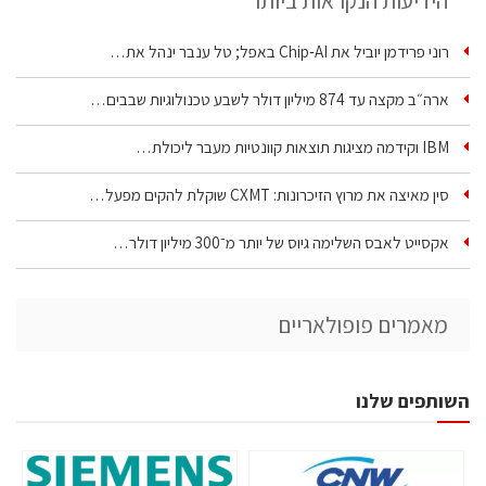
הידיעות הנקראות ביותר
רוני פרידמן יוביל את Chip‑AI באפל; טל ענבר ינהל את…
ארה״ב מקצה עד 874 מיליון דולר לשבע טכנולוגיות שבבים…
IBM וקידמה מציגות תוצאות קוונטיות מעבר ליכולת…
סין מאיצה את מרוץ הזיכרונות: CXMT שוקלת להקים מפעל…
אקסייט לאבס השלימה גיוס של יותר מ־300 מיליון דולר…
מאמרים פופולאריים
השותפים שלנו