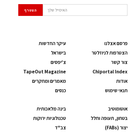
פרסם אצלנו
עיקר החדשות
הצטרפות לניוזלטר
בישראל
צור קשר
צ'יפסים
TapeOut Magazine
Chiportal Index
אודות
מאמרים ומחקרים
תנאי שימוש
כנסים
אוטומוטיב
בינה מלאכותית
בטחון, תעופה וחלל
‫טכנולוגיות ירוקות‬
‫יצור (‪(FABs‬‬
‫צב"ד‬