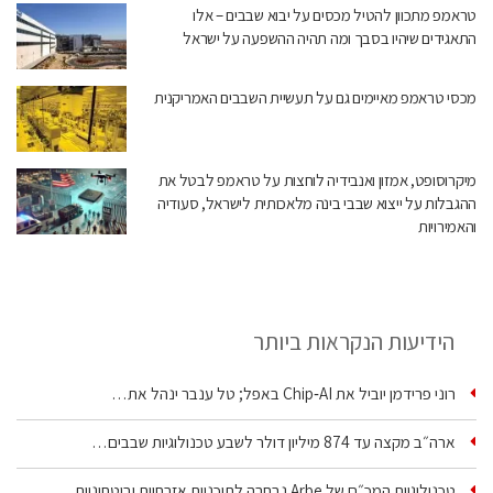
טראמפ מתכוון להטיל מכסים על יבוא שבבים – אלו
התאגידים שיהיו בסבך ומה תהיה ההשפעה על ישראל
מכסי טראמפ מאיימים גם על תעשיית השבבים האמריקנית
מיקרוסופט, אמזון ואנבידיה לוחצות על טראמפ לבטל את
ההגבלות על ייצוא שבבי בינה מלאכותית לישראל, סעודיה
והאמירויות
הידיעות הנקראות ביותר
רוני פרידמן יוביל את Chip‑AI באפל; טל ענבר ינהל את…
ארה״ב מקצה עד 874 מיליון דולר לשבע טכנולוגיות שבבים…
טכנולוגיית המכ״ם של Arbe נבחרה לתוכניות אזרחיות וביטחוניות