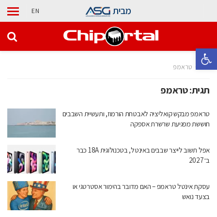
מבית
EN
פתח סרגל נגישות
בית
טראמפ
תגית:
טראמפ
טראמפ מבקש קואליציה לאבטחת הורמוז, ותעשיית השבבים
חוששת מפגיעת שרשרת אספקה
אפל תשוב לייצר שבבים באינטל, בטכנולוגית 18A כבר
ב־2027
עסקת אינטל טראמפ – האם מדובר בהימור אסטרטגי או
בצעד נואש