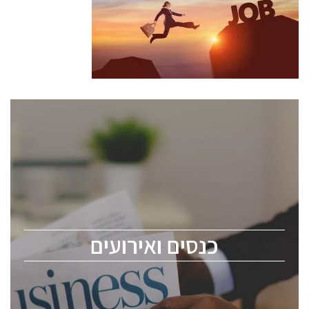
כנסים ואירועים
כנס ChipEx2026 יערך ב-12-13 במאי, 2026. הכנס מיועד
לכל העוסקים בתעשיית הסמיקונדקטור כולל מהנדסים,
מומחים מקצועיים ובכירים.
כנסים ואירועים
ChipEx2026 will be held on May 12-13, 2026. The
conference is intended for everyone involved in the
semiconductor industry, including engineers,