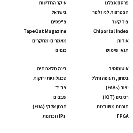
פרסם אצלנו
עיקר החדשות
הצטרפות לניוזלטר
בישראל
צור קשר
צ'יפסים
TapeOut Magazine
Chiportal Index
אודות
מאמרים ומחקרים
תנאי שימוש
כנסים
אוטומוטיב
בינה מלאכותית
בטחון, תעופה וחלל
‫טכנולוגיות ירוקות‬
‫יצור (‪(FABs‬‬
‫צב"ד‬
‫רכיבים‬ (IOT)
‫שבבים‬
‫תוכנות משובצות‬
‫תכנון אלק' (‪(EDA‬‬
‫‪FPGA‬‬
‫ ‪וזכרונות IPs‬‬