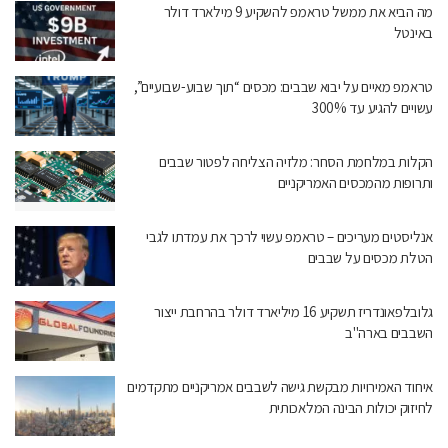
מה הביא את ממשל טראמפ להשקיע 9 מילארד דולר
באינטל
טראמפ מאיים על יבוא שבבים: מכסים “תוך שבוע-שבועיים”,
עשויים להגיע עד 300%
הקלות במלחמת הסחר: מלזיה הצליחה לפטור שבבים
ותרופות מהמכסים האמריקניים
אנליסטים מעריכים – טראמפ עשוי לרכך את עמדתו לגבי
הטלת מכסים על שבבים
גלובלפאונדריז תשקיע 16 מיליארד דולר בהרחבת ייצור
השבבים בארה"ב
איחוד האמירויות מבקשת גישה לשבבים אמריקניים מתקדמים
לחיזוק יכולות הבינה המלאכותית