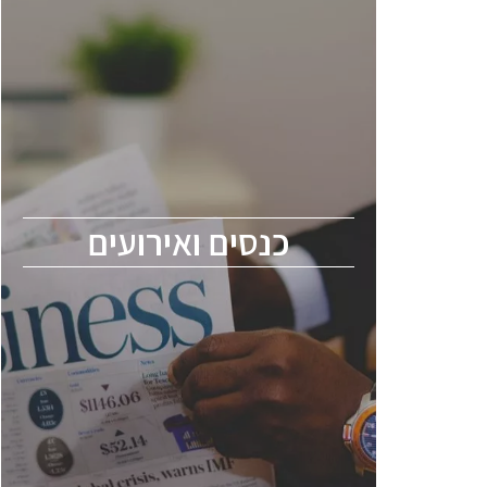
כנסים ואירועים
כנס ChipEx2026 יערך ב-12-13 במאי, 2026.
הכנס מיועד לכל העוסקים בתעשיית
הסמיקונדקטור כולל מהנדסים, מומחים מקצועיים
ובכירים.
כנסים ואירועים
ChipEx2026 will be held on May 12-13,
2026. The conference is intended for
everyone involved in the semiconductor
industry, including engineers, professional
experts, and senior executives.
לחץ לפרטים