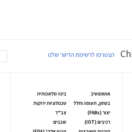
הצטרפו לרשימת הדיוור שלנו
אוטומוטיב
בינה מלאכותית
בטחון, תעופה וחלל
‫טכנולוגיות ירוקות‬
‫יצור (‪(FABs‬‬
‫צב"ד‬
‫רכיבים‬ (IOT)
‫שבבים‬
‫תוכנות משובצות‬
‫תכנון אלק' (‪(EDA‬‬