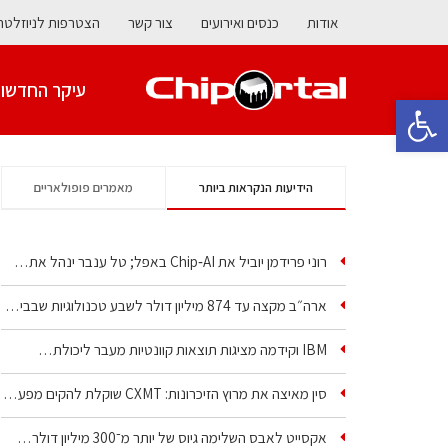
אודות
כנסים ואירועים
צור קשר
הצטרפות לניוזלטר
עיקר החדשו
פתח סרגל נגישות
הידיעות הנקראות ביותר
מאמרים פופולאריים
רוני פרידמן יוביל את Chip‑AI באפל; טל ענבר ינהל את…
ארה״ב מקצה עד 874 מיליון דולר לשבע טכנולוגיות שבבים…
IBM וקידמה מציגות תוצאות קוונטיות מעבר ליכולת…
סין מאיצה את מרוץ הזיכרונות: CXMT שוקלת להקים מפעל…
אקסייט לאבס השלימה גיוס של יותר מ־300 מיליון דולר…