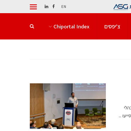
EN
צ'יפסים
Chiportal Index
הלי
עו ...