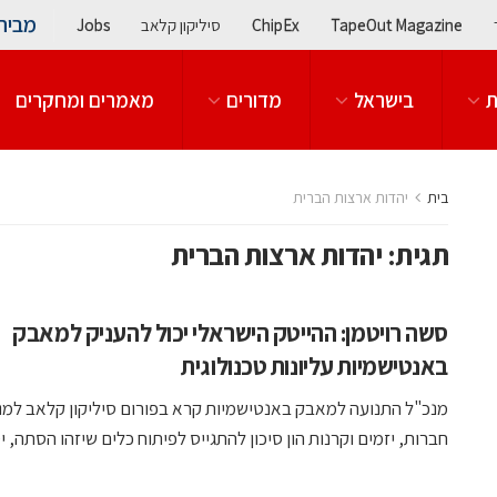
מבית
TapeOut Magazine
ChipEx
סיליקון קלאב
Jobs
ת
בישראל
מדורים
מאמרים ומחקרים
בית
יהדות ארצות הברית
תגית:
יהדות ארצות הברית
סשה רויטמן: ההייטק הישראלי יכול להעניק למאבק
באנטישמיות עליונות טכנולוגית
מנכ"ל התנועה למאבק באנטישמיות קרא בפורום סיליקון קלאב למנ
חברות, יזמים וקרנות הון סיכון להתגייס לפיתוח כלים שיזהו הסתה, יסיי