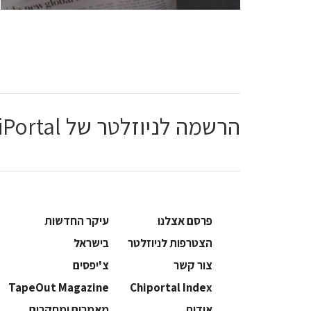
הרשמה לניוזלטר של ChiPortal
פרסם אצלנו
עיקר החדשות
הצטרפות לניוזלטר
בישראל
צור קשר
צ'יפסים
TapeOut Magazine
Chiportal Index
אודות
מאמרים ומחקרים