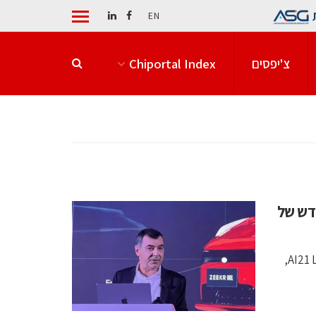
EN
צ'יפסים
Chiportal Index
גיוס הענק בסטארטאפ ה-AI החדש של
דאבל A.I טכנולוגיות, הסטארטאפ הסודי של מייסד מובילאיי ו-AI21 Labs,