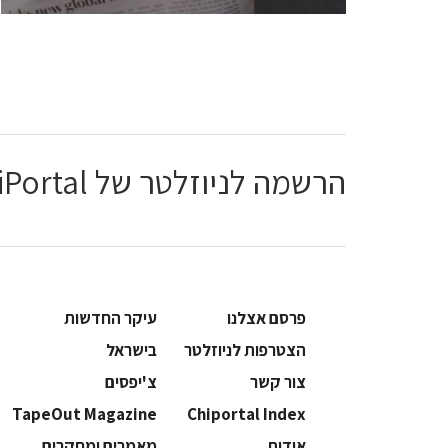
הרשמה לניוזלטר של ChiPortal
פרסם אצלנו
עיקר החדשות
הצטרפות לניוזלטר
בישראל
צור קשר
צ'יפסים
TapeOut Magazine
Chiportal Index
אודות
מאמרים ומחקרים