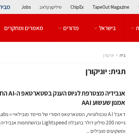
מבית
TapeOut Magazine
ChipEx
סיליקון קלאב
Jobs
ת
בישראל
מדורים
מאמרים ומחקרים
בית
יוניקורן
תגית:
יוניקורן
אנבידיה מצטרפת ל
אמנון שעשוע AAI
גייסה 200 מיליון דולר בהובלת Lightspeed ובהשתתפות אנבידיה
ומשקיעים מובילים ...