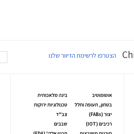
הצטרפו לרשימת הדיוור שלנו
אוטומוטיב
בינה מלאכותית
בטחון, תעופה וחלל
‫טכנולוגיות ירוקות‬
‫יצור (‪(FABs‬‬
‫צב"ד‬
‫רכיבים‬ (IOT)
‫שבבים‬
‫תוכנות משובצות‬
‫תכנון אלק' (‪(EDA‬‬