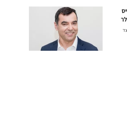
ן שעשוע בתחום ה־AI גייס
לר
די מייסד מובילאיי ו־AI21 Labs לצד