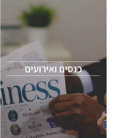
כנסים ואירועים
כנס ChipEx2026 יערך ב-12-13 במאי, 2026.
הכנס מיועד לכל העוסקים בתעשיית
הסמיקונדקטור כולל מהנדסים, מומחים מקצועיים
ובכירים.
כנסים ואירועים
ChipEx2026 will be held on May 12-13,
2026. The conference is intended for
everyone involved in the semiconductor
industry, including engineers, professional
experts, and senior executives.
לחץ לפרטים