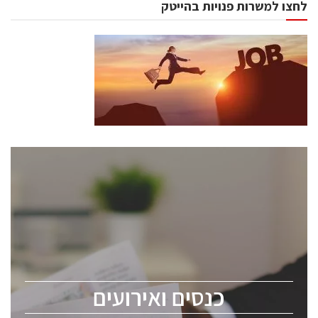
לחצו למשרות פנויות בהייטק
כנסים ואירועים
כנס ChipEx2026 יערך ב-12-13 במאי, 2026. הכנס מיועד
לכל העוסקים בתעשיית הסמיקונדקטור כולל מהנדסים,
מומחים מקצועיים ובכירים.
כנסים ואירועים
ChipEx2026 will be held on May 12-13, 2026. The