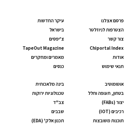
פרסם אצלנו
עיקר החדשות
הצטרפות לניוזלטר
בישראל
צור קשר
צ'יפסים
TapeOut Magazine
Chiportal Index
אודות
מאמרים ומחקרים
תנאי שימוש
כנסים
אוטומוטיב
בינה מלאכותית
בטחון, תעופה וחלל
‫טכנולוגיות ירוקות‬
‫יצור (‪(FABs‬‬
‫צב"ד‬
‫רכיבים‬ (IOT)
‫שבבים‬
‫תוכנות משובצות‬
‫תכנון אלק' (‪(EDA‬‬