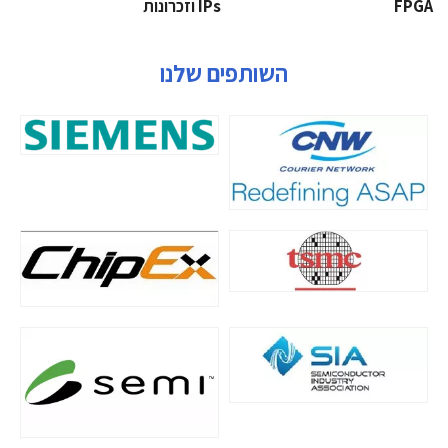
‫‪FPGA‬‬
‫ ‪וזכרונות IPs‬‬
השותפים שלנו