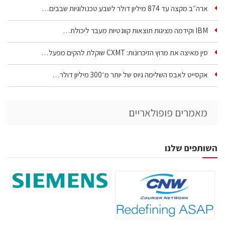
ארה״ב מקצה עד 874 מיליון דולר לשבע טכנולוגיות שבבים…
IBM וקידמה מציגות תוצאות קוונטיות מעבר ליכולת…
סין מאיצה את מרוץ הזיכרונות: CXMT שוקלת להקים מפעל…
אקסייט לאבס השלימה גיוס של יותר מ־300 מיליון דולר…
מאמרים פופולאריים
השותפים שלנו