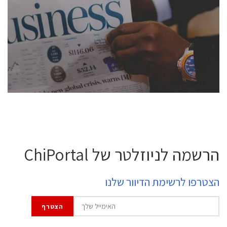
conference is intended for everyone involved in the
semiconductor industry, including engineers,
professional experts, and senior executives.
לחץ לפרטים
הרשמה לניוזלטר של ChiPortal
הצטרפו לרשימת הדיוור שלנו