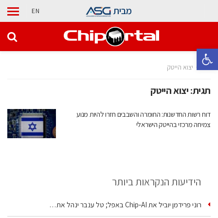
מבית
EN
פתח סרגל נגישות
בית
יצוא הייטק
תגית:
יצוא הייטק
דוח רשות החדשנות: החומרה והשבבים חזרו להיות מנוע
צמיחה מרכזי בהייטק הישראלי
הידיעות הנקראות ביותר
רוני פרידמן יוביל את Chip‑AI באפל; טל ענבר ינהל את…