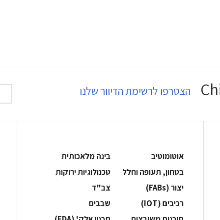
הצטרפו לרשימת הדיוור שלנו
אוטומוטיב
בינה מלאכותית
בטחון, תעופה וחלל
‫טכנולוגיות ירוקות‬
‫יצור (‪(FABs‬‬
‫צב"ד‬
‫רכיבים‬ (IOT)
‫שבבים‬
‫תוכנות משובצות‬
‫תכנון אלק' (‪(EDA‬‬