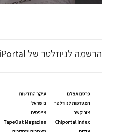
הרשמה לניוזלטר של ChiPortal
פרסם אצלנו
עיקר החדשות
הצטרפות לניוזלטר
בישראל
צור קשר
צ'יפסים
TapeOut Magazine
Chiportal Index
אודות
מאמרים ומחקרים