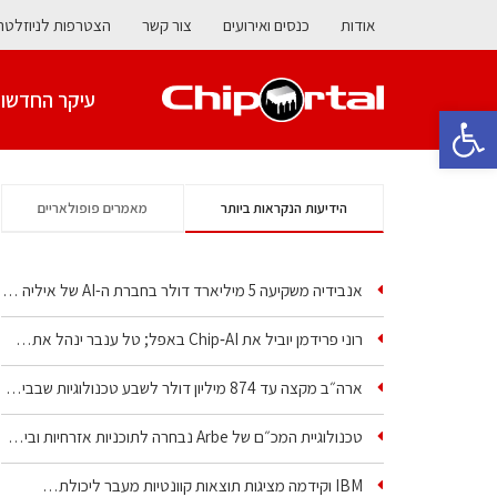
אודות
כנסים ואירועים
צור קשר
הצטרפות לניוזלטר
עיקר החדשו
פתח סרגל נגישות
הידיעות הנקראות ביותר
מאמרים פופולאריים
אנבידיה משקיעה 5 מיליארד דולר בחברת ה-AI של איליה סוצקבר
רוני פרידמן יוביל את Chip‑AI באפל; טל ענבר ינהל את…
ארה״ב מקצה עד 874 מיליון דולר לשבע טכנולוגיות שבבים…
טכנולוגיית המכ״ם של Arbe נבחרה לתוכניות אזרחיות וביטחוניות
IBM וקידמה מציגות תוצאות קוונטיות מעבר ליכולת…