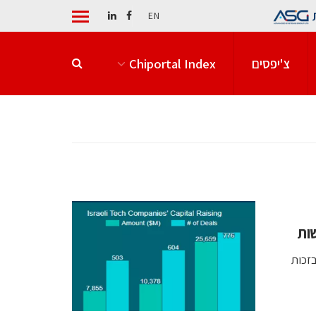
EN
צ'יפסים
Chiportal Index
ות
בזכות