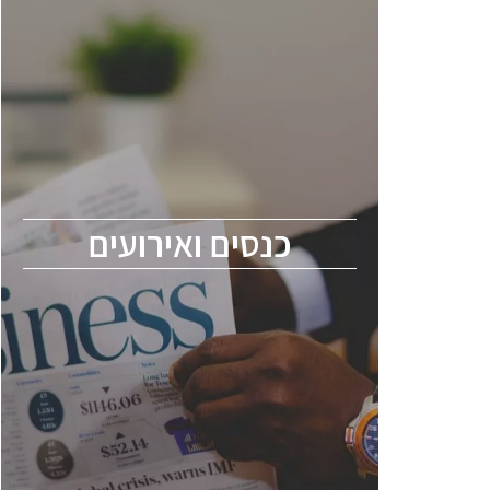
כנסים ואירועים
כנס ChipEx2026 יערך ב-12-13 במאי, 2026.
הכנס מיועד לכל העוסקים בתעשיית
הסמיקונדקטור כולל מהנדסים, מומחים מקצועיים
ובכירים.
כנסים ואירועים
ChipEx2026 will be held on May 12-13,
2026. The conference is intended for
everyone involved in the semiconductor
industry, including engineers, professional
experts, and senior executives.
לחץ לפרטים