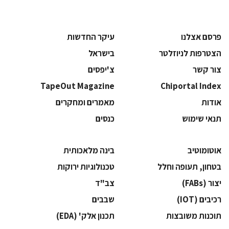
פרסם אצלנו
עיקר החדשות
הצטרפות לניוזלטר
בישראל
צור קשר
צ'יפסים
TapeOut Magazine
Chiportal Index
אודות
מאמרים ומחקרים
תנאי שימוש
כנסים
אוטומוטיב
בינה מלאכותית
בטחון, תעופה וחלל
‫טכנולוגיות ירוקות‬
‫יצור (‪(FABs‬‬
‫צב"ד‬
‫רכיבים‬ (IOT)
‫שבבים‬
‫תוכנות משובצות‬
‫תכנון אלק' (‪(EDA‬‬