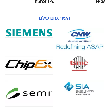
‫‪FPGA‬‬
‫ ‪וזכרונות IPs‬‬
השותפים שלנו