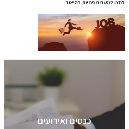
לחצו למשרות פנויות בהייטק
כנסים ואירועים
כנס ChipEx2026 יערך ב-12-13 במאי, 2026. הכנס מיועד
לכל העוסקים בתעשיית הסמיקונדקטור כולל מהנדסים,
מומחים מקצועיים ובכירים.
כנסים ואירועים
ChipEx2026 will be held on May 12-13, 2026. The