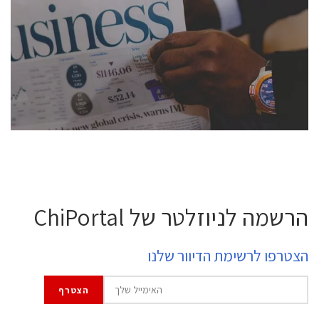
conference is intended for everyone involved in the
semiconductor industry, including engineers,
professional experts, and senior executives.
לחץ לפרטים
הרשמה לניוזלטר של ChiPortal
הצטרפו לרשימת הדיוור שלנו