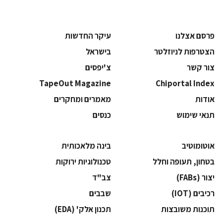
פרסם אצלנו
עיקר החדשות
הצטרפות לניוזלטר
בישראל
צור קשר
צ'יפסים
TapeOut Magazine
Chiportal Index
אודות
מאמרים ומחקרים
תנאי שימוש
כנסים
אוטומוטיב
בינה מלאכותית
בטחון, תעופה וחלל
‫טכנולוגיות ירוקות‬
‫יצור (‪(FABs‬‬
‫צב"ד‬
‫רכיבים‬ (IOT)
‫שבבים‬
‫תוכנות משובצות‬
‫תכנון אלק' (‪(EDA‬‬