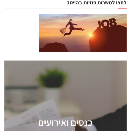
לחצו למשרות פנויות בהייטק
כנסים ואירועים
כנס ChipEx2026 יערך ב-12-13 במאי, 2026. הכנס מיועד
לכל העוסקים בתעשיית הסמיקונדקטור כולל מהנדסים,
מומחים מקצועיים ובכירים.
כנסים ואירועים
ChipEx2026 will be held on May 12-13, 2026. The