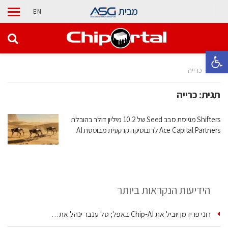
מבית
EN
פתח סרגל נגישות
בית
כרייה
תגית:
כרייה
Shifters מגייסת סבב Seed של 10.2 מיליון דולר בהובלת
Ace Capital Partners לרובוטיקה קרקעית מבוססת AI
הידיעות הנקראות ביותר
רוני פרידמן יוביל את Chip‑AI באפל; טל ענבר ינהל את…