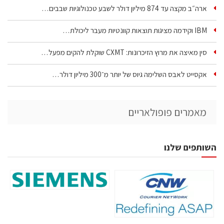
ארה״ב מקצה עד 874 מיליון דולר לשבע טכנולוגיות שבבים…
IBM וקידמה מציגות תוצאות קוונטיות מעבר ליכולת…
סין מאיצה את מרוץ הזיכרונות: CXMT שוקלת להקים מפעל…
אקסייט לאבס השלימה גיוס של יותר מ־300 מיליון דולר…
מאמרים פופולאריים
השותפים שלנו