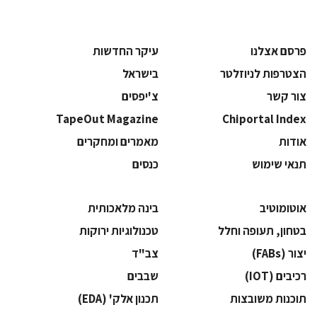
פרסם אצלנו
עיקר החדשות
הצטרפות לניוזלטר
בישראל
צור קשר
צ'יפסים
TapeOut Magazine
Chiportal Index
אודות
מאמרים ומחקרים
תנאי שימוש
כנסים
אוטומוטיב
בינה מלאכותית
בטחון, תעופה וחלל
‫טכנולוגיות ירוקות‬
‫יצור (‪(FABs‬‬
‫צב"ד‬
‫רכיבים‬ (IOT)
‫שבבים‬
‫תוכנות משובצות‬
‫תכנון אלק' (‪(EDA‬‬