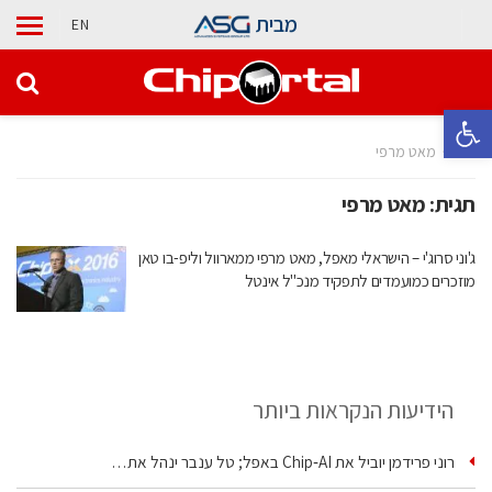
מבית
EN
פתח סרגל נגישות
בית
מאט מרפי
תגית:
מאט מרפי
ג'וני סרוג'י – הישראלי מאפל, מאט מרפי ממארוול וליפ-בו טאן
מוזכרים כמועמדים לתפקיד מנכ"ל אינטל
הידיעות הנקראות ביותר
רוני פרידמן יוביל את Chip‑AI באפל; טל ענבר ינהל את…