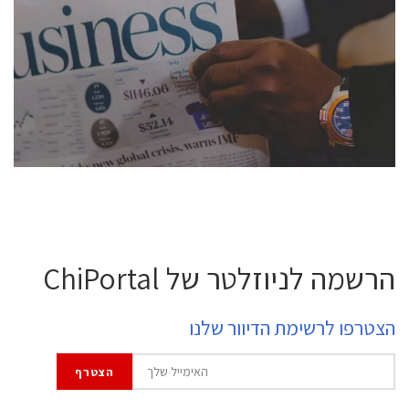
conference is intended for everyone involved in the
semiconductor industry, including engineers,
professional experts, and senior executives.
לחץ לפרטים
הרשמה לניוזלטר של ChiPortal
הצטרפו לרשימת הדיוור שלנו