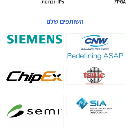
‫‪FPGA‬‬
‫ ‪וזכרונות IPs‬‬
השותפים שלנו