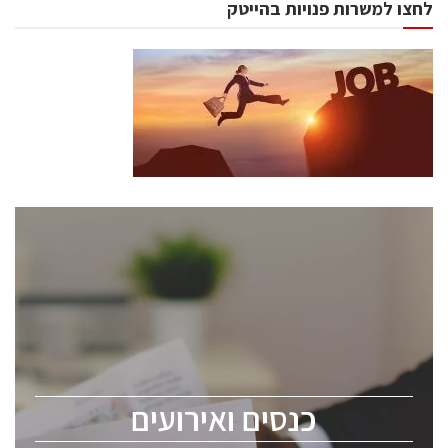
לחצו למשרות פנויות בהייטק
כנסים ואירועים
כנס ChipEx2026 יערך ב-12-13 במאי, 2026. הכנס מיועד
לכל העוסקים בתעשיית הסמיקונדקטור כולל מהנדסים,
מומחים מקצועיים ובכירים.
כנסים ואירועים
ChipEx2026 will be held on May 12-13, 2026. The