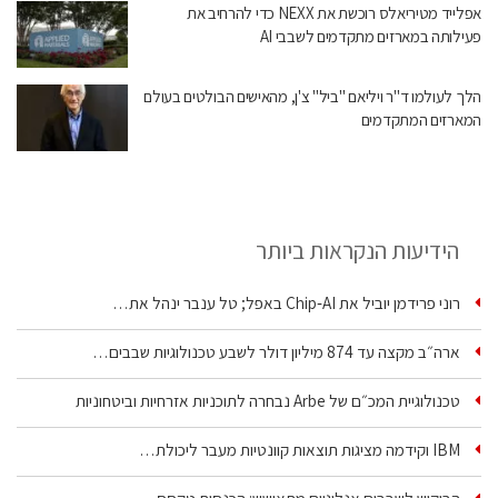
אפלייד מטיריאלס רוכשת את NEXX כדי להרחיב את
פעילותה במארזים מתקדמים לשבבי AI
הלך לעולמו ד"ר ויליאם "ביל" צ'ן, מהאישים הבולטים בעולם
המארזים המתקדמים
הידיעות הנקראות ביותר
רוני פרידמן יוביל את Chip‑AI באפל; טל ענבר ינהל את…
ארה״ב מקצה עד 874 מיליון דולר לשבע טכנולוגיות שבבים…
טכנולוגיית המכ״ם של Arbe נבחרה לתוכניות אזרחיות וביטחוניות
IBM וקידמה מציגות תוצאות קוונטיות מעבר ליכולת…