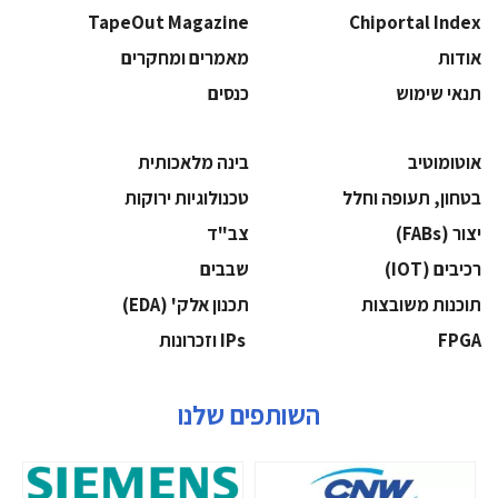
TapeOut Magazine
Chiportal Index
אודות
מאמרים ומחקרים
תנאי שימוש
כנסים
אוטומוטיב
בינה מלאכותית
בטחון, תעופה וחלל
‫טכנולוגיות ירוקות‬
‫יצור (‪(FABs‬‬
‫צב"ד‬
‫רכיבים‬ (IOT)
‫שבבים‬
‫תוכנות משובצות‬
‫תכנון אלק' (‪(EDA‬‬
‫‪FPGA‬‬
‫ ‪וזכרונות IPs‬‬
השותפים שלנו