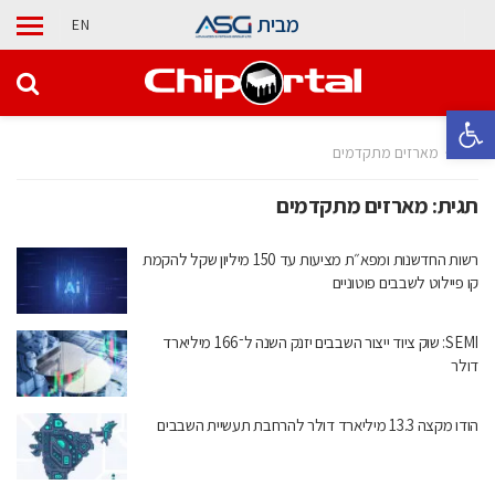
מבית
EN
פתח סרגל נגישות
בית
מארזים מתקדמים
תגית:
מארזים מתקדמים
רשות החדשנות ומפא״ת מציעות עד 150 מיליון שקל להקמת
קו פיילוט לשבבים פוטוניים
SEMI: שוק ציוד ייצור השבבים יזנק השנה ל־166 מיליארד
דולר
הודו מקצה 13.3 מיליארד דולר להרחבת תעשיית השבבים