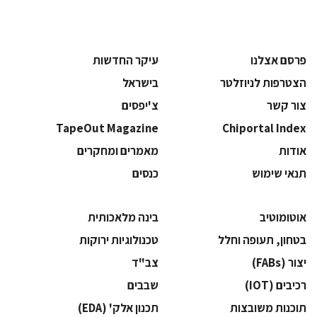
פרסם אצלנו
עיקר החדשות
הצטרפות לניוזלטר
בישראל
צור קשר
צ'יפסים
TapeOut Magazine
Chiportal Index
אודות
מאמרים ומחקרים
תנאי שימוש
כנסים
אוטומוטיב
בינה מלאכותית
בטחון, תעופה וחלל
‫טכנולוגיות ירוקות‬
‫יצור (‪(FABs‬‬
‫צב"ד‬
‫רכיבים‬ (IOT)
‫שבבים‬
‫תוכנות משובצות‬
‫תכנון אלק' (‪(EDA‬‬