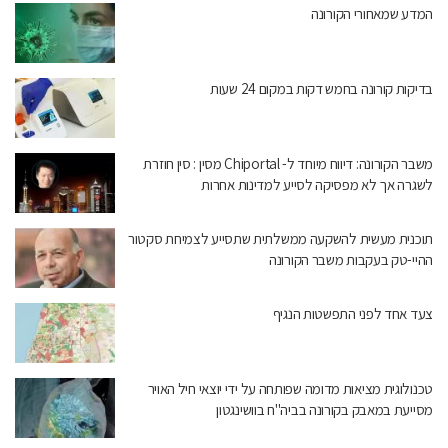
המדע שמאחורי הקורונה
בדיקות קורונה בחמש דקות במקום 24 שעות
משבר הקורונה: דיווח מיוחד ל- Chiportal מסין : סין חוזרת
לשגרה אך לא מפסיקה לסייע למדינות אחרות
תוכנית מעשית להשקעה ממשלתית שתסייע לצמיחת סקטור
ההיי-טק בעקבות משבר הקורונה
צעד אחד לפני התפשטות הנגיף
טכנולוגית מציאות מדומה שפותחה על ידי יוצאי חיל האויר
מסייעת במאבק בקורונה בביה"ח בוושינגטון