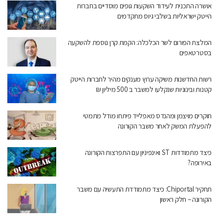
אושרה התכנית לעידוד השקעות גופים מוסדיים בחברות
הייטק ישראליות בשלבי גיוס מתקדמים
המלצת הפורום לשר הכלכלה: הקמת קרן נוספת להשקעה
בסטרטאפים
רשות החדשנות משיקה ערוץ מענקים מהיר לחברות הייטק
קטנות ובינוניות שנקלעו למשבר ב 500 מיליון ₪
חוקרים מויצמן ומהנדס מאפלייד פיתחו מודל מתמטי
להפעלת המשק לאחר משבר הקורונה
כיצד מתמודדות ST ואינפיניון עם התפרצות הקורונה
באירופה?
תחקיר Chiportal: כיצד מתמודדת התעשיה עם משבר
הקורונה – חלק ראשון