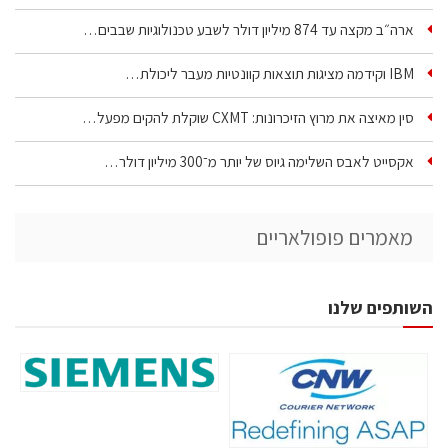
ארה״ב מקצה עד 874 מיליון דולר לשבע טכנולוגיות שבבים…
IBM וקידמה מציגות תוצאות קוונטיות מעבר ליכולת…
סין מאיצה את מרוץ הזיכרונות: CXMT שוקלת להקים מפעל…
אקסייט לאבס השלימה גיוס של יותר מ־300 מיליון דולר…
מאמרים פופולאריים
השותפים שלנו