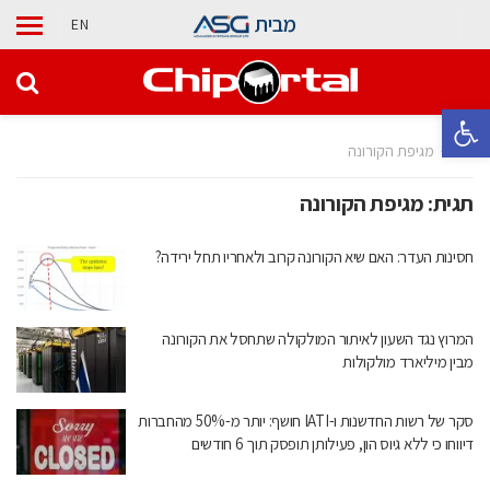
מבית
EN
פתח סרגל נגישות
בית
מגיפת הקורונה
תגית:
מגיפת הקורונה
חסינות העדר: האם שיא הקורונה קרוב ולאחריו תחל ירידה?
המרוץ נגד השעון לאיתור המולקולה שתחסל את הקורונה
מבין מיליארד מולקולות
סקר של רשות החדשנות ו-IATI חושף: יותר מ-50% מהחברות
דיווחו כי ללא גיוס הון, פעילותן תופסק תוך 6 חודשים