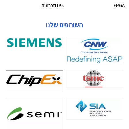
‫‪FPGA‬‬
‫ ‪וזכרונות IPs‬‬
השותפים שלנו