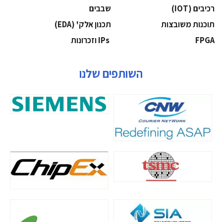
‫רכיבים‬ (IOT)
‫שבבים‬
‫תוכנות משובצות‬
‫תכנון אלק' (‪(EDA‬‬
‫‪FPGA‬‬
‫ ‪וזכרונות IPs‬‬
השותפים שלנו