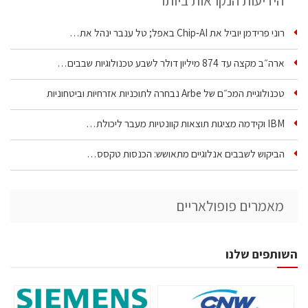
הידיעות הנקראות ביותר
רוני פרידמן יוביל את Chip‑AI באפל; טל ענבר ינהל את…
ארה״ב מקצה עד 874 מיליון דולר לשבע טכנולוגיות שבבים…
טכנולוגיית המכ״ם של Arbe נבחרה לתוכניות אזרחיות וביטחוניות
IBM וקידמה מציגות תוצאות קוונטיות מעבר ליכולת…
הביקוש לשבבים אנלוגיים מתאושש: הכנסות טקסס…
מאמרים פופולאריים
השותפים שלנו