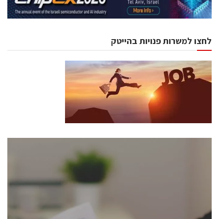
לחצו למשרות פנויות בהייטק
כנסים ואירועים
כנס ChipEx2026 יערך ב-12-13 במאי, 2026. הכנס מיועד
לכל העוסקים בתעשיית הסמיקונדקטור כולל מהנדסים,