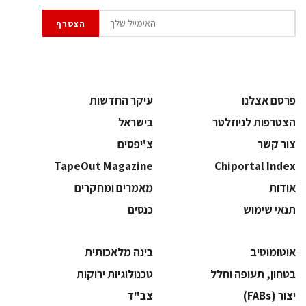
פרסם אצלנו
עיקר החדשות
הצטרפות לניוזלטר
בישראל
צור קשר
צ'יפסים
TapeOut Magazine
Chiportal Index
אודות
מאמרים ומחקרים
תנאי שימוש
כנסים
אוטומוטיב
בינה מלאכותית
בטחון, תעופה וחלל
‫טכנולוגיות ירוקות‬
‫יצור (‪(FABs‬‬
‫צב"ד‬