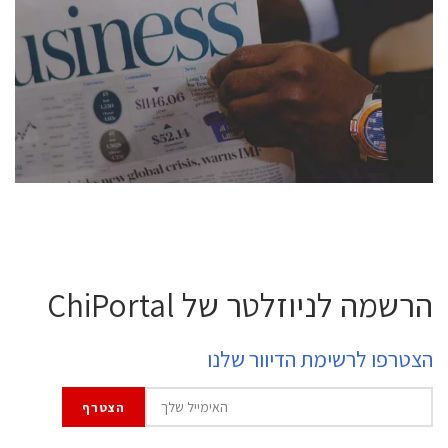
conference is intended for everyone involved in the
semiconductor industry, including engineers,
professional experts, and senior executives.
לחץ לפרטים
הרשמה לניוזלטר של ChiPortal
הצטרפו לרשימת הדיוור שלנו