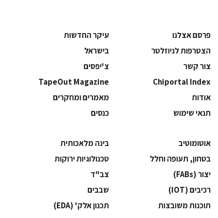
פרסם אצלנו
עיקר החדשות
הצטרפות לניוזלטר
בישראל
צור קשר
צ'יפסים
TapeOut Magazine
Chiportal Index
אודות
מאמרים ומחקרים
תנאי שימוש
כנסים
אוטומוטיב
בינה מלאכותית
בטחון, תעופה וחלל
‫טכנולוגיות ירוקות‬
‫יצור (‪(FABs‬‬
‫צב"ד‬
‫רכיבים‬ (IOT)
‫שבבים‬
‫תוכנות משובצות‬
‫תכנון אלק' (‪(EDA‬‬