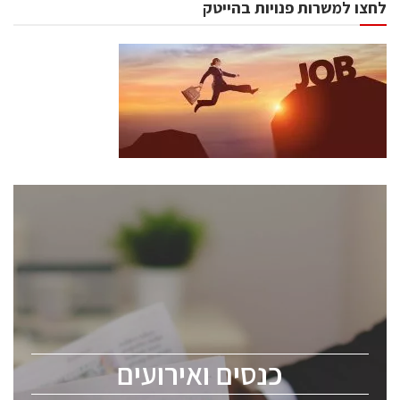
לחצו למשרות פנויות בהייטק
כנסים ואירועים
כנס ChipEx2026 יערך ב-12-13 במאי, 2026. הכנס מיועד
לכל העוסקים בתעשיית הסמיקונדקטור כולל מהנדסים,
מומחים מקצועיים ובכירים.
כנסים ואירועים
ChipEx2026 will be held on May 12-13, 2026. The