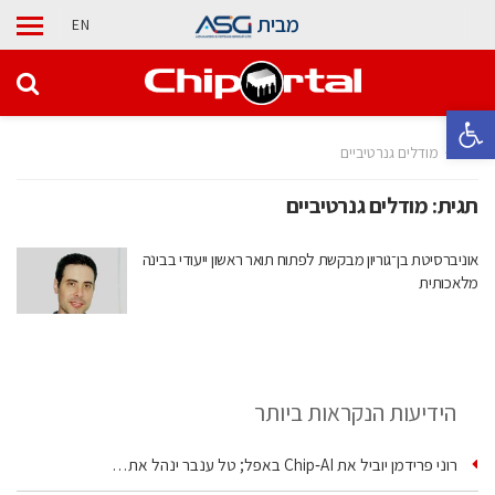
מבית
EN
פתח סרגל נגישות
בית
מודלים גנרטיביים
תגית:
מודלים גנרטיביים
אוניברסיטת בן־גוריון מבקשת לפתוח תואר ראשון ייעודי בבינה
מלאכותית
הידיעות הנקראות ביותר
רוני פרידמן יוביל את Chip‑AI באפל; טל ענבר ינהל את…