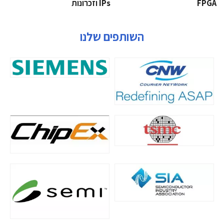
‫‪FPGA‬‬
‫ ‪וזכרונות IPs‬‬
השותפים שלנו