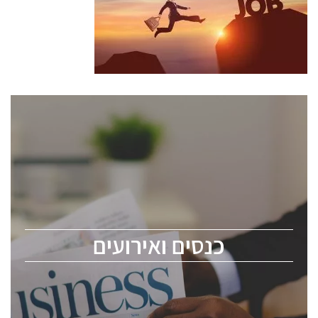
כנסים ואירועים
כנס ChipEx2026 יערך ב-12-13 במאי, 2026. הכנס מיועד
לכל העוסקים בתעשיית הסמיקונדקטור כולל מהנדסים,
מומחים מקצועיים ובכירים.
כנסים ואירועים
ChipEx2026 will be held on May 12-13, 2026. The
conference is intended for everyone involved in the
semiconductor industry, including engineers,