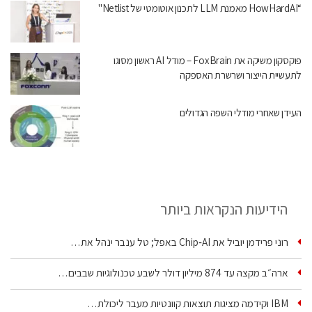
“HowHardAI מאמנת LLM לתכנון אוטומטי של Netlist"
פוקסקון משיקה את FoxBrain – מודל AI ראשון מסוגו
לתעשיית הייצור ושרשרת האספקה
העידן שאחרי מודלי השפה הגדולים
הידיעות הנקראות ביותר
רוני פרידמן יוביל את Chip‑AI באפל; טל ענבר ינהל את…
ארה״ב מקצה עד 874 מיליון דולר לשבע טכנולוגיות שבבים…
IBM וקידמה מציגות תוצאות קוונטיות מעבר ליכולת…