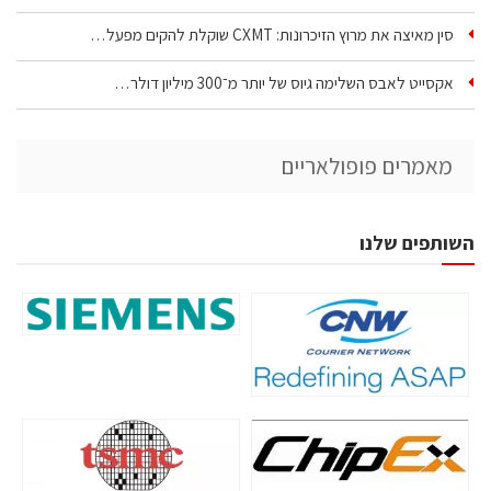
סין מאיצה את מרוץ הזיכרונות: CXMT שוקלת להקים מפעל…
אקסייט לאבס השלימה גיוס של יותר מ־300 מיליון דולר…
מאמרים פופולאריים
השותפים שלנו