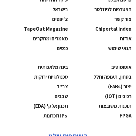
הצטרפות לניוזלטר
בישראל
צור קשר
צ'יפסים
TapeOut Magazine
Chiportal Index
אודות
מאמרים ומחקרים
תנאי שימוש
כנסים
אוטומוטיב
בינה מלאכותית
בטחון, תעופה וחלל
‫טכנולוגיות ירוקות‬
‫יצור (‪(FABs‬‬
‫צב"ד‬
‫רכיבים‬ (IOT)
‫שבבים‬
‫תוכנות משובצות‬
‫תכנון אלק' (‪(EDA‬‬
‫‪FPGA‬‬
‫ ‪וזכרונות IPs‬‬