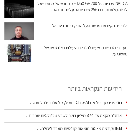
NVIDIA מכריזה על DGX GH200 – סוג חדש של מחשבי-על
לבינה מלאכותית בו 256 שבבים הפועלים יחד כאחד
אנבידיה תקים את מחשב העל החזק ביותר בישראל
מעבדים גרפיים מסייעים להגדלת היעילות האנרגטית של
מחשבי על
הידיעות הנקראות ביותר
רוני פרידמן יוביל את Chip‑AI באפל; טל ענבר ינהל את…
ארה״ב מקצה עד 874 מיליון דולר לשבע טכנולוגיות שבבים…
IBM וקידמה מציגות תוצאות קוונטיות מעבר ליכולת…