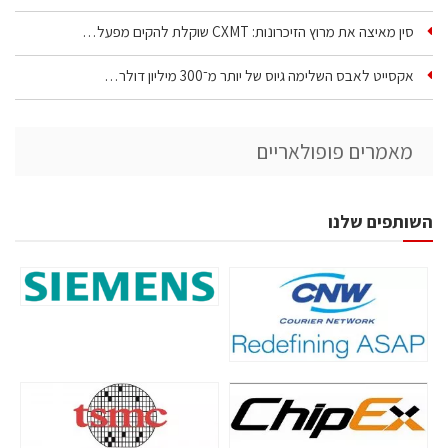
סין מאיצה את מרוץ הזיכרונות: CXMT שוקלת להקים מפעל…
אקסייט לאבס השלימה גיוס של יותר מ־300 מיליון דולר…
מאמרים פופולאריים
השותפים שלנו