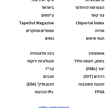
הצטרפות לניוזלטר
בישראל
צור קשר
צ'יפסים
TapeOut Magazine
Chiportal Index
אודות
מאמרים ומחקרים
תנאי שימוש
כנסים
אוטומוטיב
בינה מלאכותית
בטחון, תעופה וחלל
‫טכנולוגיות ירוקות‬
‫יצור (‪(FABs‬‬
‫צב"ד‬
‫רכיבים‬ (IOT)
‫שבבים‬
‫תוכנות משובצות‬
‫תכנון אלק' (‪(EDA‬‬
‫‪FPGA‬‬
‫ ‪וזכרונות IPs‬‬