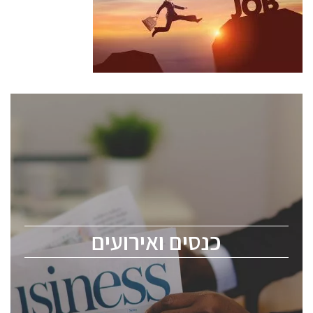
כנסים ואירועים
כנס ChipEx2026 יערך ב-12-13 במאי, 2026. הכנס מיועד
לכל העוסקים בתעשיית הסמיקונדקטור כולל מהנדסים,
מומחים מקצועיים ובכירים.
כנסים ואירועים
ChipEx2026 will be held on May 12-13, 2026. The
conference is intended for everyone involved in the
semiconductor industry, including engineers,