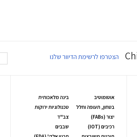
הצטרפו לרשימת הדיוור שלנו
אוטומוטיב
בינה מלאכותית
בטחון, תעופה וחלל
‫טכנולוגיות ירוקות‬
‫יצור (‪(FABs‬‬
‫צב"ד‬
‫רכיבים‬ (IOT)
‫שבבים‬
‫תוכנות משובצות‬
‫תכנון אלק' (‪(EDA‬‬