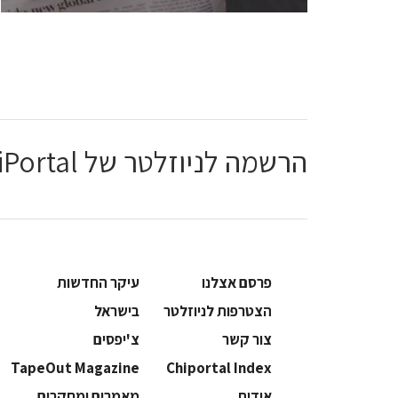
הרשמה לניוזלטר של ChiPortal
פרסם אצלנו
עיקר החדשות
הצטרפות לניוזלטר
בישראל
צור קשר
צ'יפסים
TapeOut Magazine
Chiportal Index
אודות
מאמרים ומחקרים