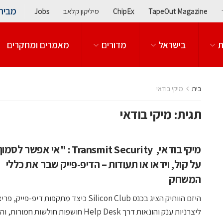
מבית
TapeOut Magazine
ChipEx
סיליקון קלאב
Jobs
ת
בישראל
מדורים
מאמרים ומחקרים
בית
מיקי בודאי
תגית:
מיקי בודאי
מיקי בודאי, Transmit Security : "אי אפשר
על קול, וידאו או תעודות – הדיפ-פייק שבר את כללי
המשחק
היזם הוותיק הציג בכנס Silicon Club כיצד מתקפות דיפ-פייק, 
ליצרניות ענק והונאות דרך Help Desk חושפות חולשות חמורות, והמליץ ...