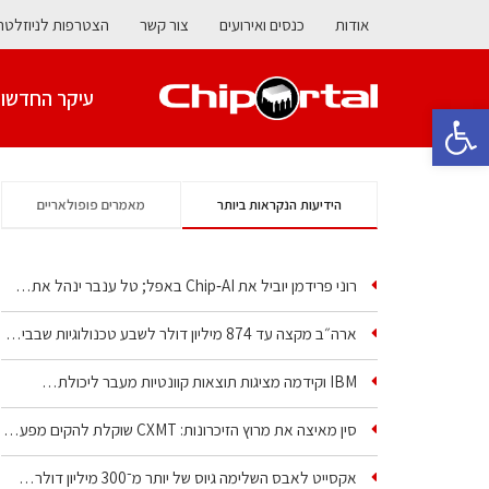
אודות
כנסים ואירועים
צור קשר
הצטרפות לניוזלטר
עיקר החדשו
פתח סרגל נגישות
הידיעות הנקראות ביותר
מאמרים פופולאריים
רוני פרידמן יוביל את Chip‑AI באפל; טל ענבר ינהל את…
ארה״ב מקצה עד 874 מיליון דולר לשבע טכנולוגיות שבבים…
IBM וקידמה מציגות תוצאות קוונטיות מעבר ליכולת…
סין מאיצה את מרוץ הזיכרונות: CXMT שוקלת להקים מפעל…
אקסייט לאבס השלימה גיוס של יותר מ־300 מיליון דולר…