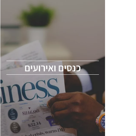
כנסים ואירועים
כנס ChipEx2026 יערך ב-12-13 במאי, 2026.
הכנס מיועד לכל העוסקים בתעשיית
הסמיקונדקטור כולל מהנדסים, מומחים מקצועיים
ובכירים.
כנסים ואירועים
ChipEx2026 will be held on May 12-13,
2026. The conference is intended for
everyone involved in the semiconductor
industry, including engineers, professional
experts, and senior executives.
לחץ לפרטים