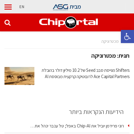
מבית
EN
פתח סרגל נגישות
בית
מכטרוניקה
תגית:
מכטרוניקה
Shifters מגייסת סבב Seed של 10.2 מיליון דולר בהובלת
Ace Capital Partners לרובוטיקה קרקעית מבוססת AI
הידיעות הנקראות ביותר
רוני פרידמן יוביל את Chip‑AI באפל; טל ענבר ינהל את…