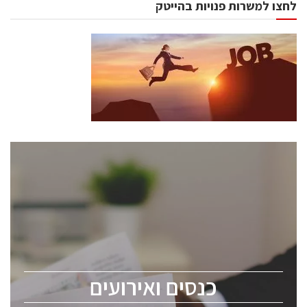
לחצו למשרות פנויות בהייטק
כנסים ואירועים
כנס ChipEx2026 יערך ב-12-13 במאי, 2026. הכנס מיועד
לכל העוסקים בתעשיית הסמיקונדקטור כולל מהנדסים,
מומחים מקצועיים ובכירים.
כנסים ואירועים
ChipEx2026 will be held on May 12-13, 2026. The