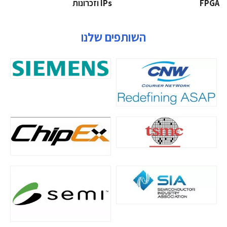
‫‪FPGA‬‬
‫ ‪וזכרונות IPs‬‬
השותפים שלנו