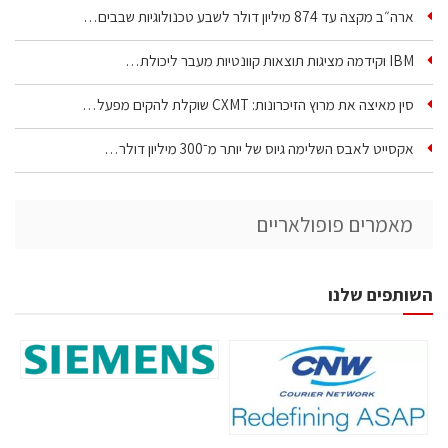
ארה״ב מקצה עד 874 מיליון דולר לשבע טכנולוגיות שבבים…
IBM וקידמה מציגות תוצאות קוונטיות מעבר ליכולת…
סין מאיצה את מרוץ הזיכרונות: CXMT שוקלת להקים מפעל…
אקסייט לאבס השלימה גיוס של יותר מ־300 מיליון דולר…
מאמרים פופולאריים
השותפים שלנו