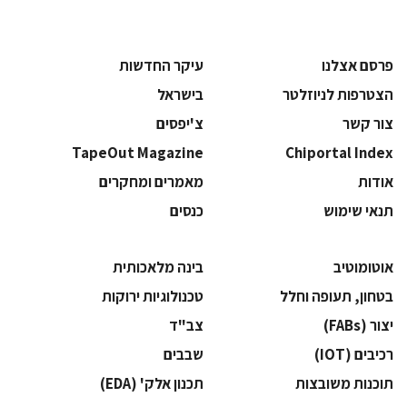
פרסם אצלנו
עיקר החדשות
הצטרפות לניוזלטר
בישראל
צור קשר
צ'יפסים
TapeOut Magazine
Chiportal Index
אודות
מאמרים ומחקרים
תנאי שימוש
כנסים
אוטומוטיב
בינה מלאכותית
בטחון, תעופה וחלל
‫טכנולוגיות ירוקות‬
‫יצור (‪(FABs‬‬
‫צב"ד‬
‫רכיבים‬ (IOT)
‫שבבים‬
‫תוכנות משובצות‬
‫תכנון אלק' (‪(EDA‬‬