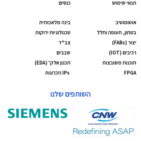
תנאי שימוש
כנסים
אוטומוטיב
בינה מלאכותית
בטחון, תעופה וחלל
‫טכנולוגיות ירוקות‬
‫יצור (‪(FABs‬‬
‫צב"ד‬
‫רכיבים‬ (IOT)
‫שבבים‬
‫תוכנות משובצות‬
‫תכנון אלק' (‪(EDA‬‬
‫‪FPGA‬‬
‫ ‪וזכרונות IPs‬‬
השותפים שלנו