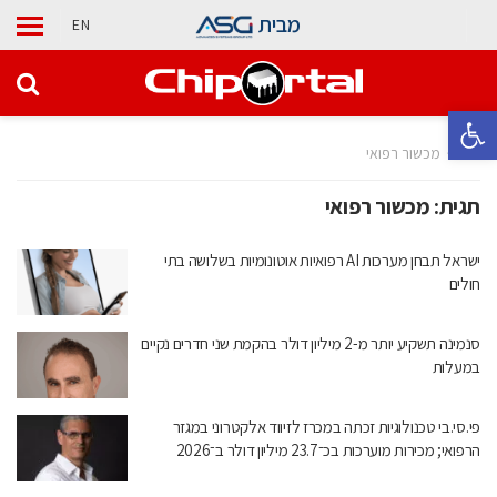
מבית
EN
פתח סרגל נגישות
בית
מכשור רפואי
תגית:
מכשור רפואי
ישראל תבחן מערכות AI רפואיות אוטונומיות בשלושה בתי
חולים
סנמינה תשקיע יותר מ-2 מיליון דולר בהקמת שני חדרים נקיים
במעלות
פי.סי.בי טכנולוגיות זכתה במכרז לזיווד אלקטרוני במגזר
הרפואי; מכירות מוערכות בכ־23.7 מיליון דולר ב־2026