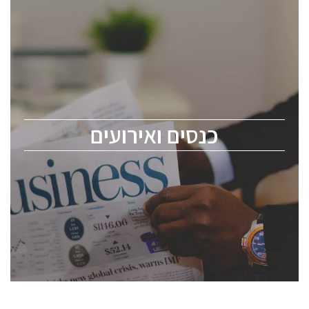
כנסים ואירועים
כנס ChipEx2026 יערך ב-12-13 במאי, 2026. הכנס מיועד
לכל העוסקים בתעשיית הסמיקונדקטור כולל מהנדסים,
מומחים מקצועיים ובכירים.
כנסים ואירועים
ChipEx2026 will be held on May 12-13, 2026. The
conference is intended for everyone involved in the
semiconductor industry, including engineers,
professional experts, and senior executives.
לחץ לפרטים