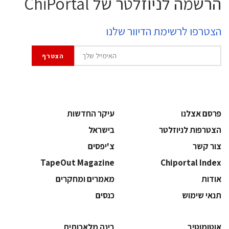
הרשמה לניוזלטר של ChiPortal
הצטרפו לרשימת הדיוור שלנו
פרסם אצלנו
עיקר החדשות
הצטרפות לניוזלטר
בישראל
צור קשר
צ'יפסים
TapeOut Magazine
Chiportal Index
אודות
מאמרים ומחקרים
תנאי שימוש
כנסים
אוטומוטיב
בינה מלאכותית