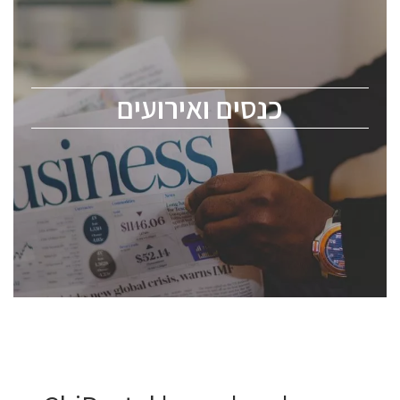
כנס ChipEx2026 יערך ב-12-13 במאי, 2026. הכנס מיועד
לכל העוסקים בתעשיית הסמיקונדקטור כולל מהנדסים,
מומחים מקצועיים ובכירים.
כנסים ואירועים
ChipEx2026 will be held on May 12-13, 2026. The
conference is intended for everyone involved in the
semiconductor industry, including engineers,
professional experts, and senior executives.
לחץ לפרטים