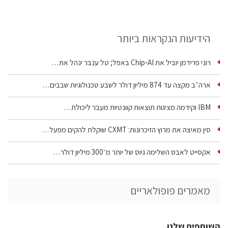
הידיעות הנקראות ביותר
רוני פרידמן יוביל את Chip‑AI באפל; טל ענבר ינהל את…
ארה״ב מקצה עד 874 מיליון דולר לשבע טכנולוגיות שבבים…
IBM וקידמה מציגות תוצאות קוונטיות מעבר ליכולת…
סין מאיצה את מרוץ הזיכרונות: CXMT שוקלת להקים מפעל…
אקסייט לאבס השלימה גיוס של יותר מ־300 מיליון דולר…
מאמרים פופולאריים
השותפים שלנו