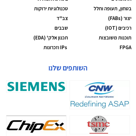
בטחון, תעופה וחלל
‫טכנולוגיות ירוקות‬
‫יצור (‪(FABs‬‬
‫צב"ד‬
‫רכיבים‬ (IOT)
‫שבבים‬
‫תוכנות משובצות‬
‫תכנון אלק' (‪(EDA‬‬
‫‪FPGA‬‬
‫ ‪וזכרונות IPs‬‬
השותפים שלנו