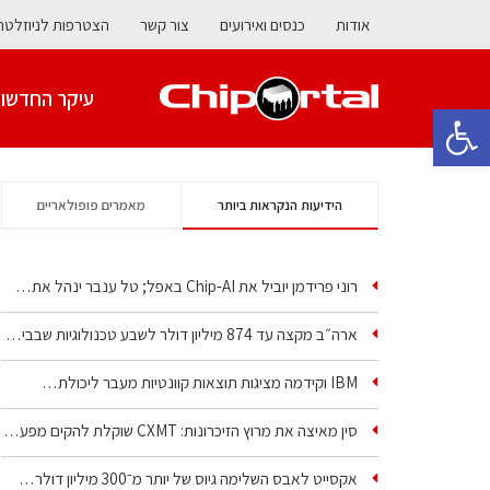
אודות
כנסים ואירועים
צור קשר
הצטרפות לניוזלטר
עיקר החדשו
פתח סרגל נגישות
הידיעות הנקראות ביותר
מאמרים פופולאריים
רוני פרידמן יוביל את Chip‑AI באפל; טל ענבר ינהל את…
ארה״ב מקצה עד 874 מיליון דולר לשבע טכנולוגיות שבבים…
IBM וקידמה מציגות תוצאות קוונטיות מעבר ליכולת…
סין מאיצה את מרוץ הזיכרונות: CXMT שוקלת להקים מפעל…
אקסייט לאבס השלימה גיוס של יותר מ־300 מיליון דולר…