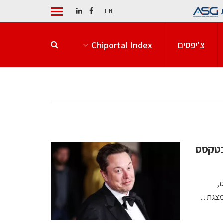
EN
צ'יפסים
Chiportal Index
 חדש בטקסס
ס,