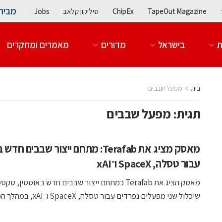
מבית
TapeOut Magazine
ChipEx
סיליקון קלאב
Jobs
ת
בישראל
מדורים
מאמרים ומחקרים
בית
מפעל שבבים
תגית:
מפעל שבבים
מאסק מציג את Terafab: מתחם ייצור שבבים
עבור טסלה, SpaceX ו־xAI
מאסק הציג את Terafab כמתחם ייצור שבבים חדש באוסטין, טקס
שיכלול שני מפעלים נפרדים עבור טסלה, SpaceX ו־xAI, במהלך המצגת ...