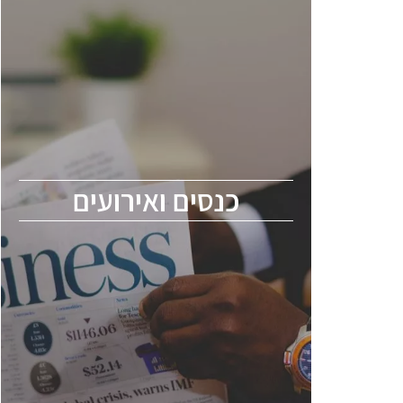
כנסים ואירועים
כנס ChipEx2026 יערך ב-12-13 במאי, 2026.
הכנס מיועד לכל העוסקים בתעשיית
הסמיקונדקטור כולל מהנדסים, מומחים מקצועיים
ובכירים.
כנסים ואירועים
ChipEx2026 will be held on May 12-13,
2026. The conference is intended for
everyone involved in the semiconductor
industry, including engineers, professional
experts, and senior executives.
לחץ לפרטים