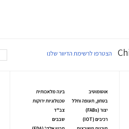
הצטרפו לרשימת הדיוור שלנו
אוטומוטיב
בינה מלאכותית
בטחון, תעופה וחלל
‫טכנולוגיות ירוקות‬
‫יצור (‪(FABs‬‬
‫צב"ד‬
‫רכיבים‬ (IOT)
‫שבבים‬
‫תוכנות משובצות‬
‫תכנון אלק' (‪(EDA‬‬