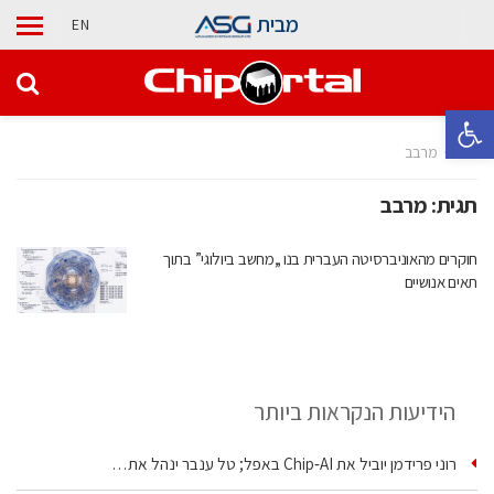
מבית
EN
פתח סרגל נגישות
בית
מרבב
תגית:
מרבב
חוקרים מהאוניברסיטה העברית בנו „מחשב ביולוגי” בתוך
תאים אנושיים
הידיעות הנקראות ביותר
רוני פרידמן יוביל את Chip‑AI באפל; טל ענבר ינהל את…