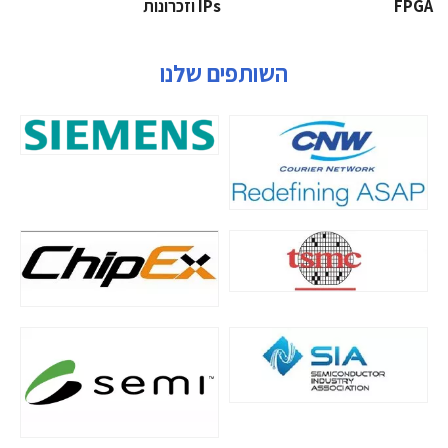
‫‪FPGA‬‬
‫ ‪וזכרונות IPs‬‬
השותפים שלנו