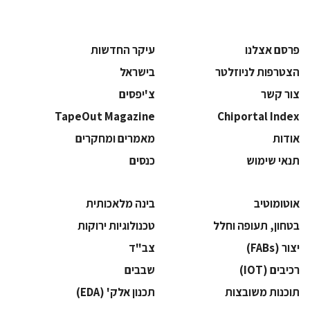
פרסם אצלנו
עיקר החדשות
הצטרפות לניוזלטר
בישראל
צור קשר
צ'יפסים
TapeOut Magazine
Chiportal Index
אודות
מאמרים ומחקרים
תנאי שימוש
כנסים
אוטומוטיב
בינה מלאכותית
בטחון, תעופה וחלל
‫טכנולוגיות ירוקות‬
‫יצור (‪(FABs‬‬
‫צב"ד‬
‫רכיבים‬ (IOT)
‫שבבים‬
‫תוכנות משובצות‬
‫תכנון אלק' (‪(EDA‬‬