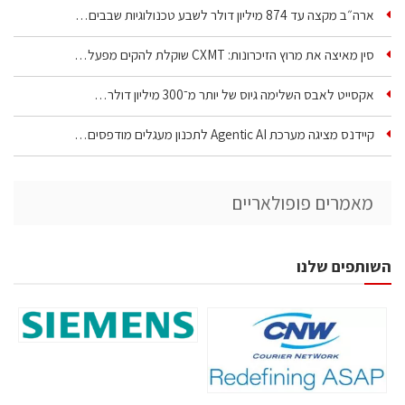
ארה״ב מקצה עד 874 מיליון דולר לשבע טכנולוגיות שבבים…
סין מאיצה את מרוץ הזיכרונות: CXMT שוקלת להקים מפעל…
אקסייט לאבס השלימה גיוס של יותר מ־300 מיליון דולר…
קיידנס מציגה מערכת Agentic AI לתכנון מעגלים מודפסים…
מאמרים פופולאריים
השותפים שלנו