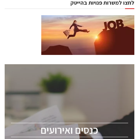
לחצו למשרות פנויות בהייטק
כנסים ואירועים
כנס ChipEx2026 יערך ב-12-13 במאי, 2026. הכנס מיועד
לכל העוסקים בתעשיית הסמיקונדקטור כולל מהנדסים,
מומחים מקצועיים ובכירים.
כנסים ואירועים
ChipEx2026 will be held on May 12-13, 2026. The