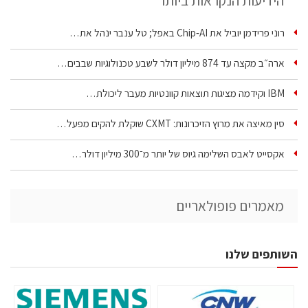
הידיעות הנקראות ביותר
רוני פרידמן יוביל את Chip‑AI באפל; טל ענבר ינהל את…
ארה״ב מקצה עד 874 מיליון דולר לשבע טכנולוגיות שבבים…
IBM וקידמה מציגות תוצאות קוונטיות מעבר ליכולת…
סין מאיצה את מרוץ הזיכרונות: CXMT שוקלת להקים מפעל…
אקסייט לאבס השלימה גיוס של יותר מ־300 מיליון דולר…
מאמרים פופולאריים
השותפים שלנו