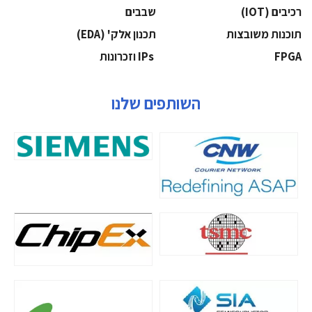
‫רכיבים‬ (IOT)
‫שבבים‬
‫תוכנות משובצות‬
‫תכנון אלק' (‪(EDA‬‬
‫‪FPGA‬‬
‫ ‪וזכרונות IPs‬‬
השותפים שלנו