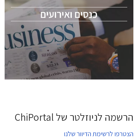
מומחים מקצועיים ובכירים.
כנסים ואירועים
ChipEx2026 will be held on May 12-13, 2026. The
conference is intended for everyone involved in the
semiconductor industry, including engineers,
professional experts, and senior executives.
לחץ לפרטים
הרשמה לניוזלטר של ChiPortal
הצטרפו לרשימת הדיוור שלנו