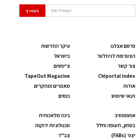
פרסם אצלנו
עיקר החדשות
הצטרפות לניוזלטר
בישראל
צור קשר
צ'יפסים
TapeOut Magazine
Chiportal Index
אודות
מאמרים ומחקרים
תנאי שימוש
כנסים
אוטומוטיב
בינה מלאכותית
בטחון, תעופה וחלל
‫טכנולוגיות ירוקות‬
‫יצור (‪(FABs‬‬
‫צב"ד‬