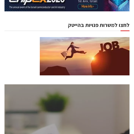
לחצו למשרות פנויות בהייטק
כנסים ואירועים
כנס ChipEx2026 יערך ב-12-13 במאי, 2026. הכנס מיועד
לכל העוסקים בתעשיית הסמיקונדקטור כולל מהנדסים,