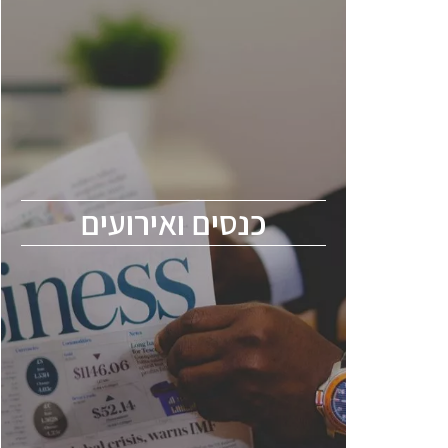
כנסים ואירועים
כנס ChipEx2026 יערך ב-12-13 במאי, 2026.
הכנס מיועד לכל העוסקים בתעשיית
הסמיקונדקטור כולל מהנדסים, מומחים מקצועיים
ובכירים.
כנסים ואירועים
ChipEx2026 will be held on May 12-13,
2026. The conference is intended for
everyone involved in the semiconductor
industry, including engineers, professional
experts, and senior executives.
לחץ לפרטים