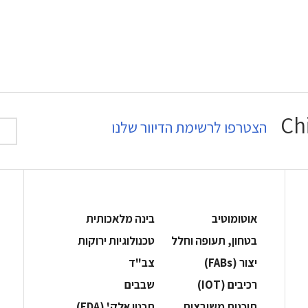
הצטרפו לרשימת הדיוור שלנו
אוטומוטיב
בינה מלאכותית
בטחון, תעופה וחלל
‫טכנולוגיות ירוקות‬
‫יצור (‪(FABs‬‬
‫צב"ד‬
‫רכיבים‬ (IOT)
‫שבבים‬
‫תוכנות משובצות‬
‫תכנון אלק' (‪(EDA‬‬