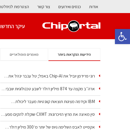
אודות
כנסים ואירועים
צור קשר
הצטרפות לניוזלטר
עיקר החדשו
פתח סרגל נגישות
הידיעות הנקראות ביותר
מאמרים פופולאריים
רוני פרידמן יוביל את Chip‑AI באפל; טל ענבר ינהל את…
ארה״ב מקצה עד 874 מיליון דולר לשבע טכנולוגיות שבבים…
IBM וקידמה מציגות תוצאות קוונטיות מעבר ליכולת…
סין מאיצה את מרוץ הזיכרונות: CXMT שוקלת להקים מפעל…
אקסייט לאבס השלימה גיוס של יותר מ־300 מיליון דולר…