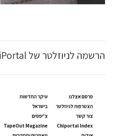
הרשמה לניוזלטר של ChiPortal
פרסם אצלנו
עיקר החדשות
הצטרפות לניוזלטר
בישראל
צור קשר
צ'יפסים
TapeOut Magazine
Chiportal Index
אודות
מאמרים ומחקרים