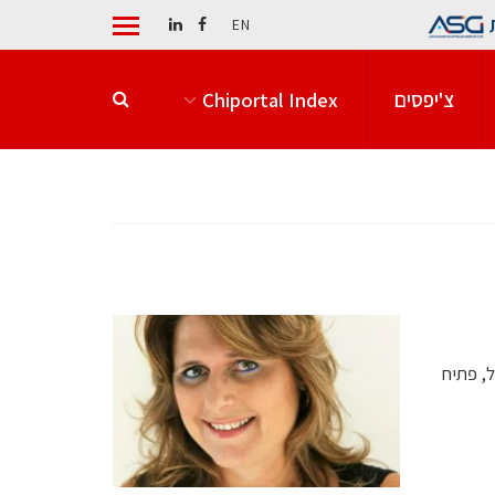
EN
צ'יפסים
Chiportal Index
ל, פתיח