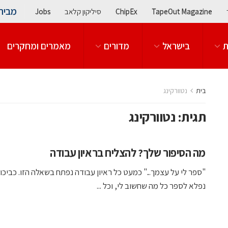
מבית
TapeOut Magazine
ChipEx
סיליקון קלאב
Jobs
ת
בישראל
מדורים
מאמרים ומחקרים
בית
נטוורקינג
תגית:
נטוורקינג
מה הסיפור שלך? להצליח בראיון עבודה
"ספר לי על עצמך..." כמעט כל ראיון עבודה נפתח בשאלה הזו. כביכו
נפלא לספר כל מה שחשוב לי, וכל ...