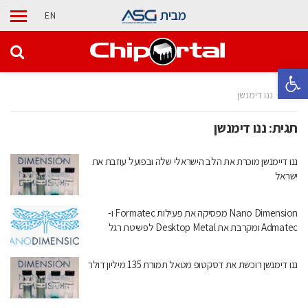
מבית
EN
פתח סרגל נגישות
בית
ננו דימנשן
תגית:
ננו דימנשן
ננו דיימנשן מוכרת את הלב הישראלי שלה ובפועל עוזבת את
ישראל
Nano Dimension מפסיקה את פעילות Formatec ו-
Admatec ומקרבת את Desktop Metal לפשיטת רגל
ננו דימנשן רוכשת את דסקטופ מטאל תמורת 135 מיליון דולר