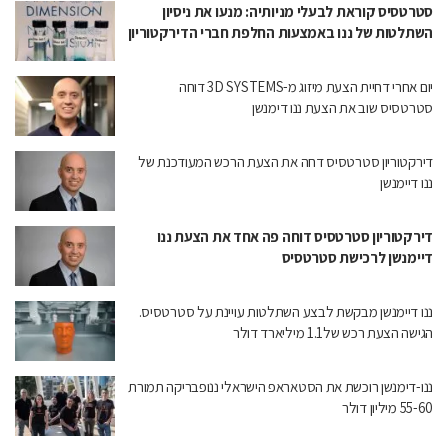
סטרטסיס קוראת לבעלי מניותיה: מנעו את ניסיון
השתלטות של ננו באמצעות החלפת חברי הדירקטוריון
יום אחרי דחיית הצעת מיזוג מ-3D SYSTEMS דוחה
סטרטסיס שוב את הצעת ננו דימנשן
דירקטוריון סטרטסיס דחה את הצעת הרכש המעודכנת של
ננו דיימנשן
דירקטוריון סטרטסיס דוחה פה אחד את הצעת ננו
דיימנשן לרכישת סטרטסיס
ננו דיימנשן מבקשת לבצע השתלטות עויינת על סטרטסיס.
הגישה הצעת רכש של1.1 מיליארד דולר
ננו-דימנשן רוכשת את הסטאראפ הישראלי ננופבריקה תמורת
55-60 מיליון דולר