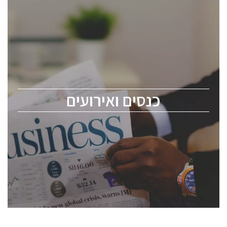
כנסים ואירועים
כנס ChipEx2026 יערך ב-12-13 במאי, 2026. הכנס מיועד
לכל העוסקים בתעשיית הסמיקונדקטור כולל מהנדסים,
מומחים מקצועיים ובכירים.
כנסים ואירועים
ChipEx2026 will be held on May 12-13, 2026. The
conference is intended for everyone involved in the
semiconductor industry, including engineers,
professional experts, and senior executives.
לחץ לפרטים