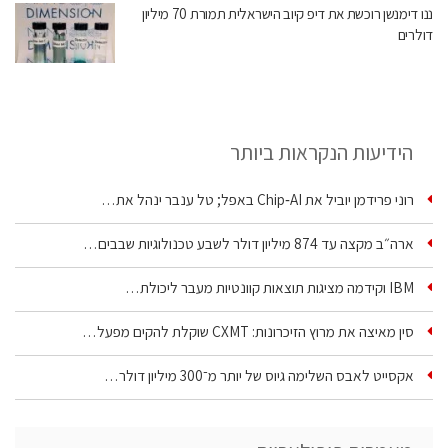
ננו דימנשן רוכשת את דיפ קיוב הישראלית תמורת 70 מיליון
דולרים
הידיעות הנקראות ביותר
רוני פרידמן יוביל את Chip‑AI באפל; טל ענבר ינהל את…
ארה״ב מקצה עד 874 מיליון דולר לשבע טכנולוגיות שבבים…
IBM וקידמה מציגות תוצאות קוונטיות מעבר ליכולת…
סין מאיצה את מרוץ הזיכרונות: CXMT שוקלת להקים מפעל…
אקסייט לאבס השלימה גיוס של יותר מ־300 מיליון דולר…