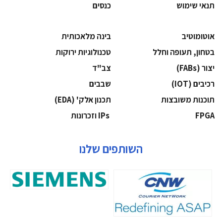
תנאי שימוש
כנסים
אוטומוטיב
בינה מלאכותית
בטחון, תעופה וחלל
‫טכנולוגיות ירוקות‬
‫יצור (‪(FABs‬‬
‫צב"ד‬
‫רכיבים‬ (IOT)
‫שבבים‬
‫תוכנות משובצות‬
‫תכנון אלק' (‪(EDA‬‬
‫‪FPGA‬‬
‫ ‪וזכרונות IPs‬‬
השותפים שלנו