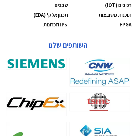
‫רכיבים‬ (IOT)
‫שבבים‬
‫תוכנות משובצות‬
‫תכנון אלק' (‪(EDA‬‬
‫‪FPGA‬‬
‫ ‪וזכרונות IPs‬‬
השותפים שלנו