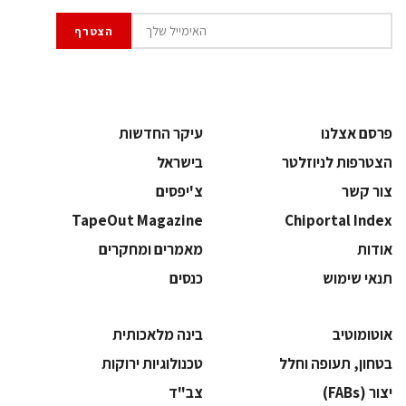
פרסם אצלנו
עיקר החדשות
הצטרפות לניוזלטר
בישראל
צור קשר
צ'יפסים
TapeOut Magazine
Chiportal Index
אודות
מאמרים ומחקרים
תנאי שימוש
כנסים
אוטומוטיב
בינה מלאכותית
בטחון, תעופה וחלל
‫טכנולוגיות ירוקות‬
‫יצור (‪(FABs‬‬
‫צב"ד‬