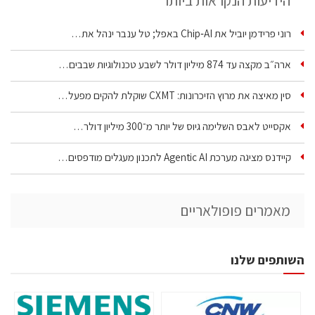
הידיעות הנקראות ביותר
רוני פרידמן יוביל את Chip‑AI באפל; טל ענבר ינהל את…
ארה״ב מקצה עד 874 מיליון דולר לשבע טכנולוגיות שבבים…
סין מאיצה את מרוץ הזיכרונות: CXMT שוקלת להקים מפעל…
אקסייט לאבס השלימה גיוס של יותר מ־300 מיליון דולר…
קיידנס מציגה מערכת Agentic AI לתכנון מעגלים מודפסים…
מאמרים פופולאריים
השותפים שלנו