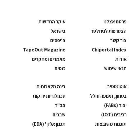
פרסם אצלנו
עיקר החדשות
הצטרפות לניוזלטר
בישראל
צור קשר
צ'יפסים
TapeOut Magazine
Chiportal Index
אודות
מאמרים ומחקרים
תנאי שימוש
כנסים
אוטומוטיב
בינה מלאכותית
בטחון, תעופה וחלל
‫טכנולוגיות ירוקות‬
‫יצור (‪(FABs‬‬
‫צב"ד‬
‫רכיבים‬ (IOT)
‫שבבים‬
‫תוכנות משובצות‬
‫תכנון אלק' (‪(EDA‬‬