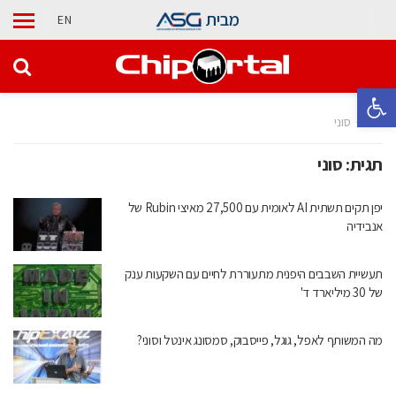
מבית
EN
פתח סרגל נגישות
בית
סוני
תגית:
סוני
יפן תקים תשתית AI לאומית עם 27,500 מאיצי Rubin של
אנבידיה
תעשיית השבבים היפנית מתעוררת לחיים עם השקעות ענק
של 30 מיליארד ד'
מה המשותף לאפל, גוגל, פייסבוק, סמסונג אינטל וסוני?