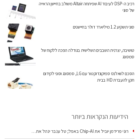
רכיב ה-DSP לעיבוד AI שפיתחה Altair משולב בחיישן הראייה
של סוני
סוני תשקיע 1.2 מיליארד דולר בחיישנים
טושיבה, יצרנית השבבים השלישית בגודלה הפכה ללקוח של
סמסונג
הסכם לוואלנס סמיקונדוקטור עם LG, סמסונג וסוני לקידום
תקן להעברת HD בבית
הידיעות הנקראות ביותר
רוני פרידמן יוביל את Chip‑AI באפל; טל ענבר ינהל את…