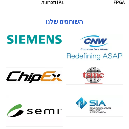
‫‪FPGA‬‬
‫ ‪וזכרונות IPs‬‬
השותפים שלנו