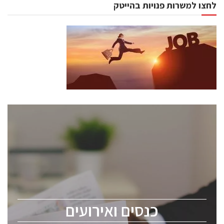
לחצו למשרות פנויות בהייטק
כנסים ואירועים
כנס ChipEx2026 יערך ב-12-13 במאי, 2026. הכנס מיועד
לכל העוסקים בתעשיית הסמיקונדקטור כולל מהנדסים,
מומחים מקצועיים ובכירים.
כנסים ואירועים
ChipEx2026 will be held on May 12-13, 2026. The