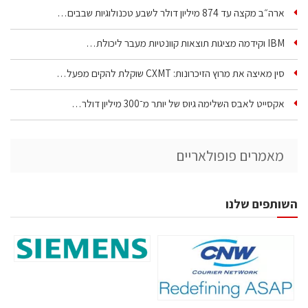
ארה״ב מקצה עד 874 מיליון דולר לשבע טכנולוגיות שבבים…
IBM וקידמה מציגות תוצאות קוונטיות מעבר ליכולת…
סין מאיצה את מרוץ הזיכרונות: CXMT שוקלת להקים מפעל…
אקסייט לאבס השלימה גיוס של יותר מ־300 מיליון דולר…
מאמרים פופולאריים
השותפים שלנו