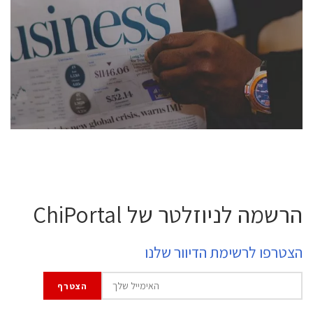
conference is intended for everyone involved in the
semiconductor industry, including engineers,
professional experts, and senior executives.
לחץ לפרטים
הרשמה לניוזלטר של ChiPortal
הצטרפו לרשימת הדיוור שלנו